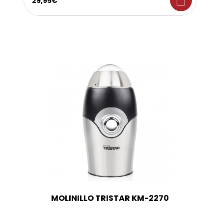
shopping_bag
29,95€
MOLINILLO TRISTAR KM-2270