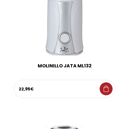
MOLINILLO JATA ML132
shopping_bag
22,95€