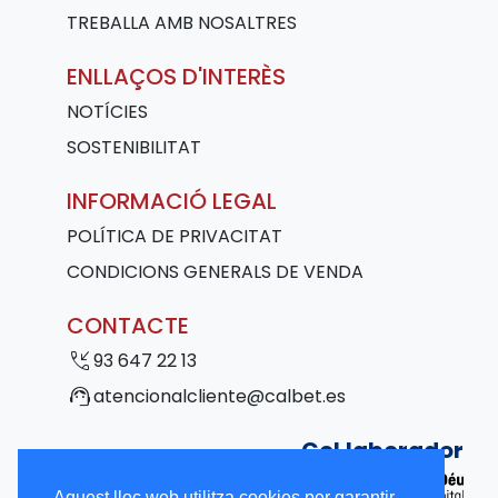
TREBALLA AMB NOSALTRES
ENLLAÇOS D'INTERÈS
NOTÍCIES
SOSTENIBILITAT
INFORMACIÓ LEGAL
POLÍTICA DE PRIVACITAT
CONDICIONS GENERALS DE VENDA
CONTACTE
phone_callback
93 647 22 13
support_agent
atencionalcliente@calbet.es
Col·laborador
Aquest lloc web utilitza cookies per garantir