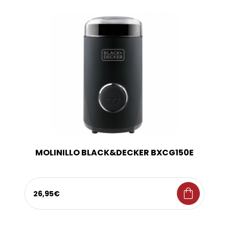
MOLINILLO BLACK&DECKER BXCG150E
shopping_bag
26,95€