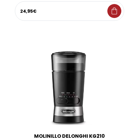
shopping_bag
24,95€
MOLINILLO DELONGHI KG210