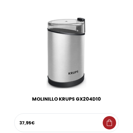
MOLINILLO KRUPS GX204D10
shopping_bag
37,95€