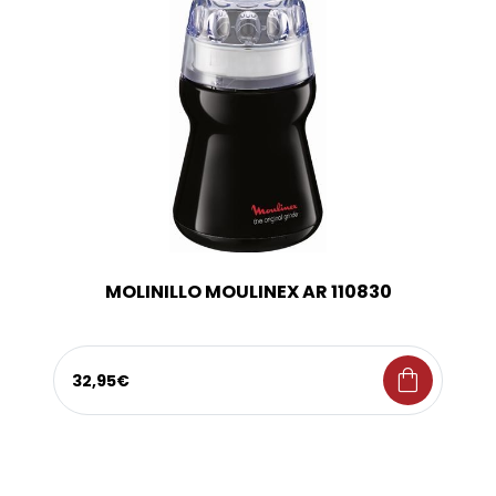
MOLINILLO MOULINEX AR 110830
shopping_bag
32,95€