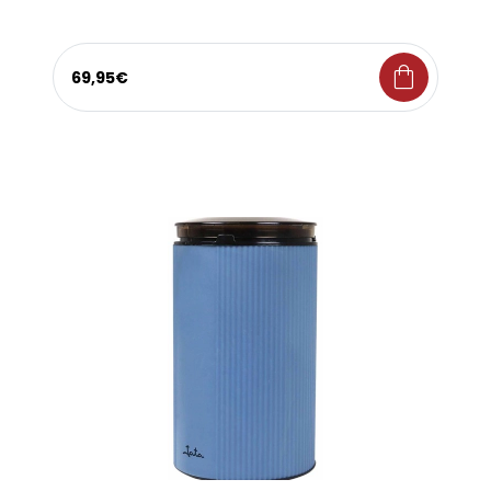
shopping_bag
69,95€