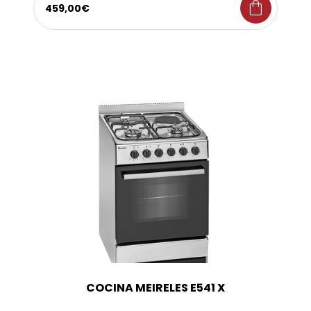
shopping_bag
459,00€
COCINA MEIRELES E541 X