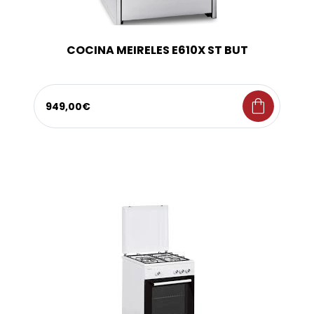
COCINA MEIRELES E610X ST BUT
shopping_bag
949,00€