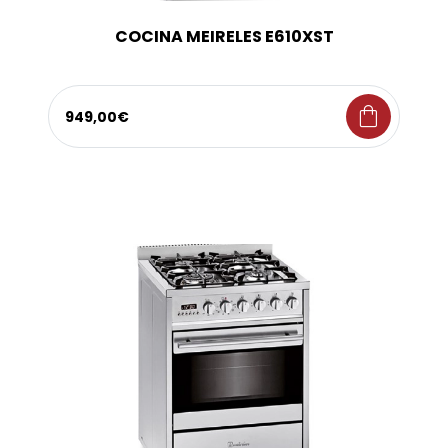
COCINA MEIRELES E610XST
shopping_bag
949,00€