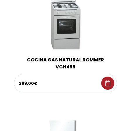
COCINA GAS NATURAL ROMMER
VCH455
shopping_bag
289,00€