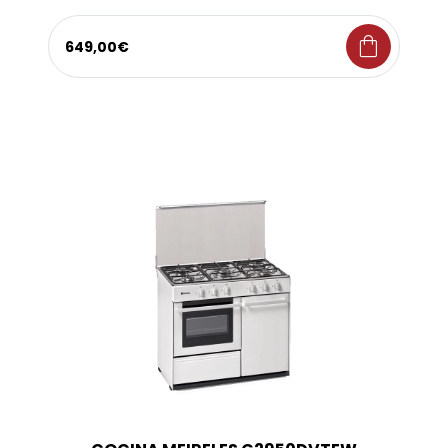
shopping_bag
649,00€