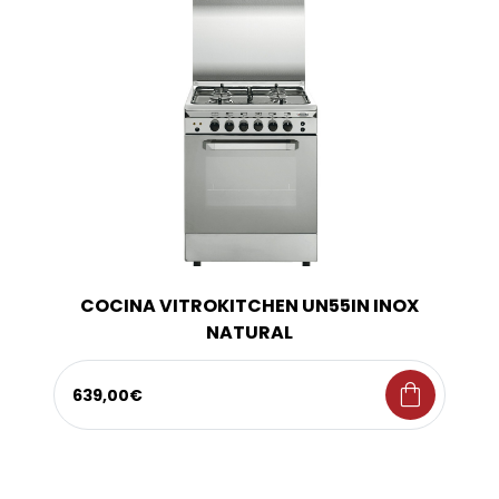
COCINA VITROKITCHEN UN55IN INOX
NATURAL
shopping_bag
639,00€