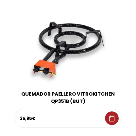
QUEMADOR PAELLERO VITROKITCHEN
QP351B (BUT)
shopping_bag
35,95€