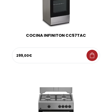
COCINA INFINITON CC57TAC
shopping_bag
299,00€