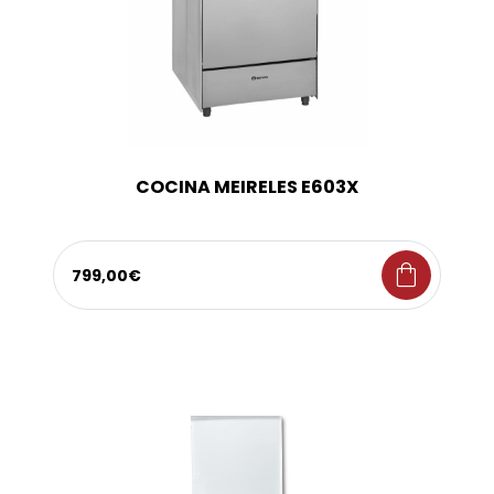
COCINA MEIRELES E603X
shopping_bag
799,00€