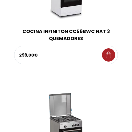
COCINA INFINITON CC56BWC NAT 3
QUEMADORES
shopping_bag
299,00€