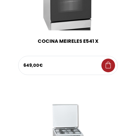
COCINA MEIRELES E541 X
shopping_bag
649,00€