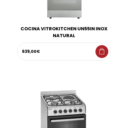
COCINA VITROKITCHEN UN55IN INOX
NATURAL
shopping_bag
639,00€