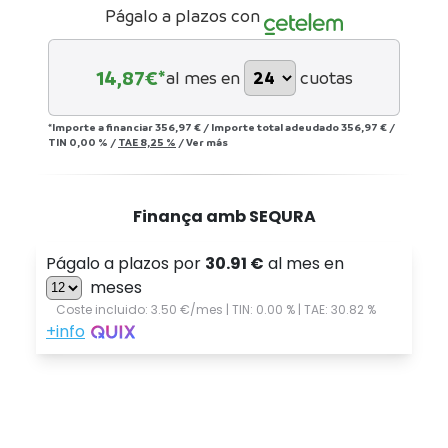
Págalo a plazos con
14,87
€*
al mes en
cuotas
*Importe a financiar
356,97 €
/
Importe total adeudado
356,97 €
/
TIN
0,00 %
/
TAE
8,25 %
/
Ver más
Finança amb SEQURA