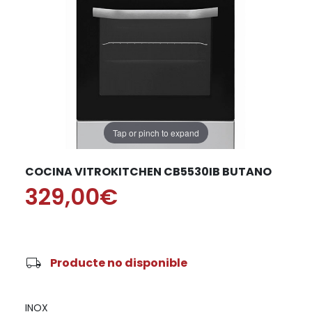
Tap or pinch to expand
COCINA VITROKITCHEN CB5530IB BUTANO
329,00€
local_shipping
Producte no disponible
INOX