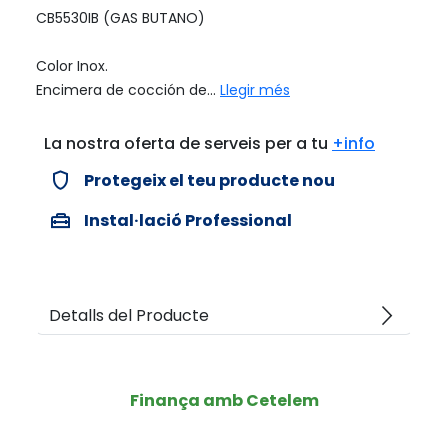
CB5530IB (GAS BUTANO)
Color Inox.
Encimera de cocción de...
Llegir més
La nostra oferta de serveis per a tu
+info
verified_user
Protegeix el teu producte nou
home_repair_service
Instal·lació Professional
arrow_forward_ios
Detalls del Producte
Finança amb Cetelem