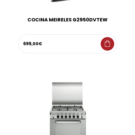
COCINA MEIRELES G2950DVTEW
shopping_bag
699,00€