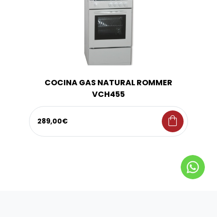
COCINA GAS NATURAL ROMMER
VCH455
shopping_bag
289,00€