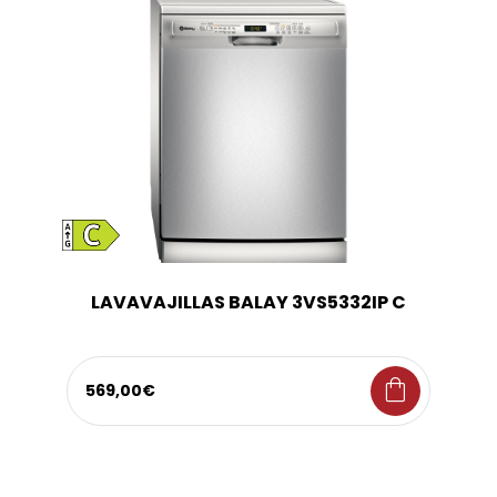
LAVAVAJILLAS BALAY 3VS5332IP C
shopping_bag
569,00€