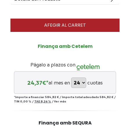
AFEGIR AL CARRET
Finança amb Cetelem
Págalo a plazos con
24,37
€*
al mes en
cuotas
*Importe a financiar
584,82 €
/
Importe total adeudado
584,82 €
/
TIN
0,00 %
/
TAE
8,26 %
/
Ver más
Finança amb SEQURA