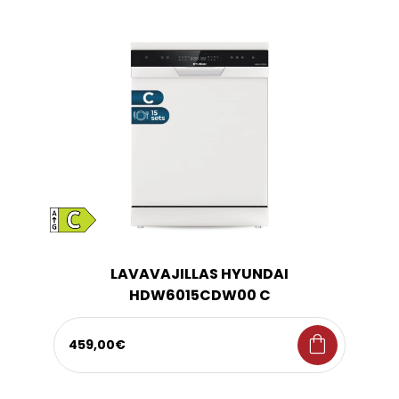
LAVAVAJILLAS HYUNDAI
HDW6015CDW00 C
shopping_bag
459,00€