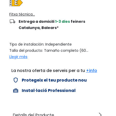
Fitxa tècnica...
local_shipping
Entrega a domicili
1-3 dies
feiners
Catalunya, Balears*
Tipo de instalación: Independiente
Talla del producto: Tamaño completo (60...
Llegir més
La nostra oferta de serveis per a tu
+info
verified_user
Protegeix el teu producte nou
home_repair_service
Instal·lació Professional
arrow_forward_ios
Detalls del Producte