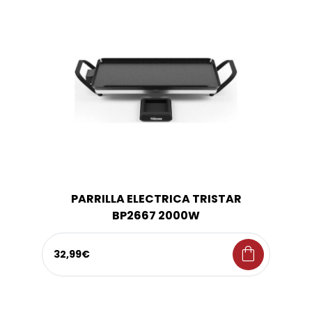
PARRILLA ELECTRICA TRISTAR
BP2667 2000W
shopping_bag
32,99€