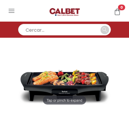
un
0
menu
shopping_bag
search
Tap or pinch to expand