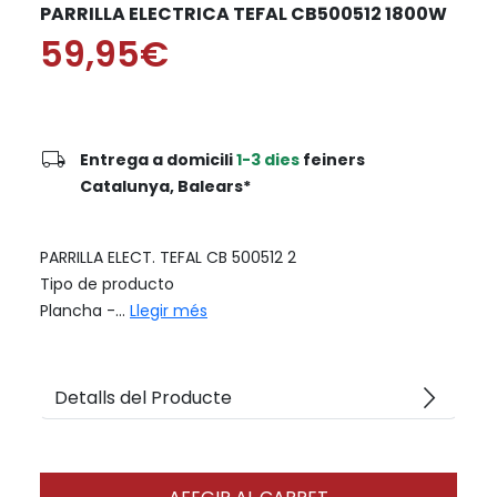
PARRILLA ELECTRICA TEFAL CB500512 1800W
59,95€
local_shipping
Entrega a domicili
1-3 dies
feiners
Catalunya, Balears*
PARRILLA ELECT. TEFAL CB 500512 2
Tipo de producto
Plancha -...
Llegir més
arrow_forward_ios
Detalls del Producte