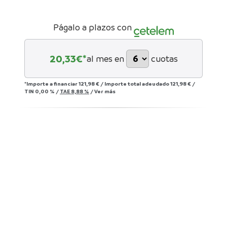
Págalo a plazos con
20,33
€*
al mes en
cuotas
*Importe a financiar
121,98 €
/
Importe total adeudado
121,98 €
/
TIN
0,00 %
/
TAE
8,88 %
/
Ver más