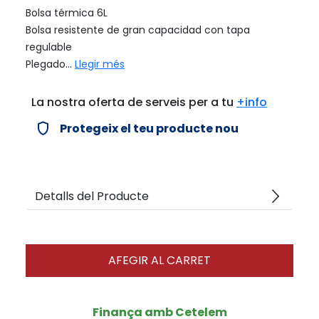
Bolsa térmica 6L
Bolsa resistente de gran capacidad con tapa
regulable
Plegado...
Llegir més
La nostra oferta de serveis per a tu
+info
verified_user
Protegeix el teu producte nou
arrow_forward_ios
Detalls del Producte
AFEGIR AL CARRET
Finança amb Cetelem