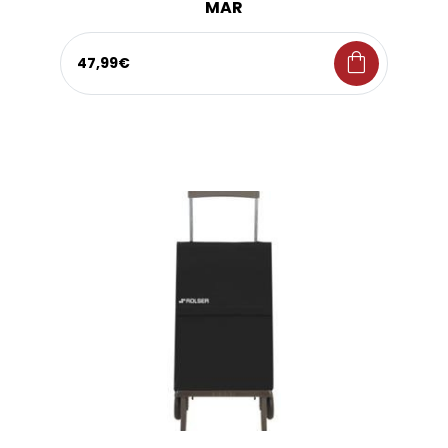
MAR
shopping_bag
47,99€