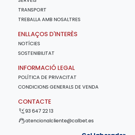
SERVEIS
TRANSPORT
TREBALLA AMB NOSALTRES
ENLLAÇOS D'INTERÈS
NOTÍCIES
SOSTENIBILITAT
INFORMACIÓ LEGAL
POLÍTICA DE PRIVACITAT
CONDICIONS GENERALS DE VENDA
CONTACTE
phone_callback
93 647 22 13
support_agent
atencionalcliente@calbet.es