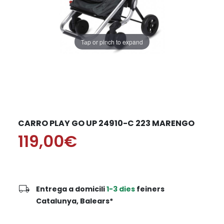
Tap or pinch to expand
CARRO PLAY GO UP 24910-C 223 MARENGO
119,00€
local_shipping
Entrega a domicili
1-3 dies
feiners
Catalunya, Balears*