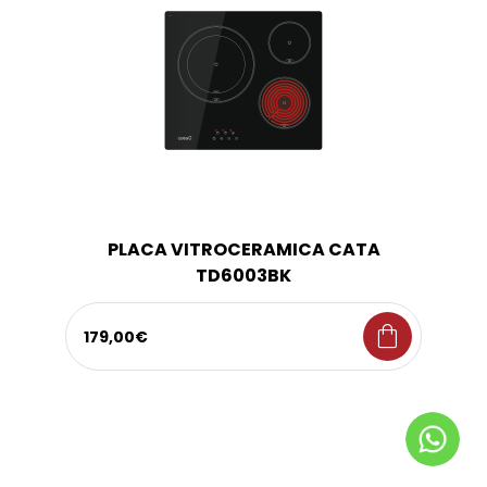
PLACA VITROCERAMICA CATA
TD6003BK
shopping_bag
179,00€