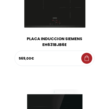
PLACA INDUCCION SIEMENS
EH631BJB6E
shopping_bag
569,00€