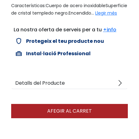
Características:Cuerpo de acero inoxidableSuperficie
de cristal templedo negro.Encendido...
Llegir més
La nostra oferta de serveis per a tu
+info
verified_user
Protegeix el teu producte nou
home_repair_service
Instal·lació Professional
arrow_forward_ios
Detalls del Producte
AFEGIR AL CARRET