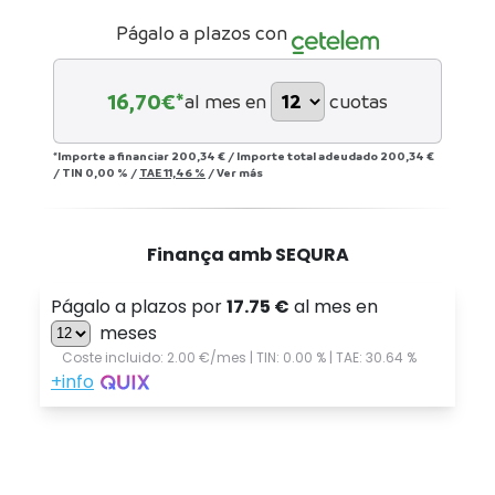
Págalo a plazos con
16,70
€*
al mes en
cuotas
*Importe a financiar
200,34 €
/
Importe total adeudado
200,34 €
/
TIN
0,00 %
/
TAE
11,46 %
/
Ver más
Finança amb SEQURA