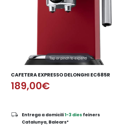
Tap or pinch to expand
CAFETERA EXPRESSO DELONGHI EC685R
189,00€
local_shipping
Entrega a domicili
1-3 dies
feiners
Catalunya, Balears*