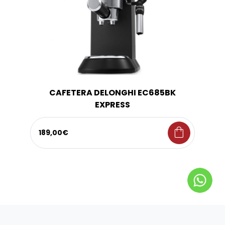
CAFETERA DELONGHI EC685BK
EXPRESS
shopping_bag
189,00€