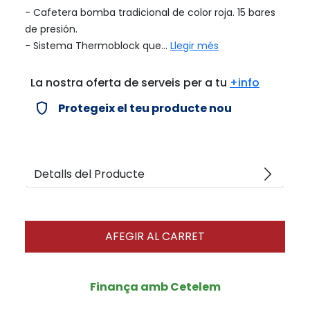
- Cafetera bomba tradicional de color roja. 15 bares
de presión.
- Sistema Thermoblock que...
Llegir més
La nostra oferta de serveis per a tu
+info
verified_user
Protegeix el teu producte nou
arrow_forward_ios
Detalls del Producte
AFEGIR AL CARRET
Finança amb Cetelem