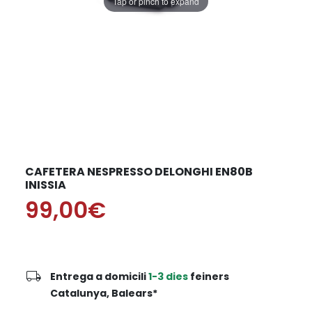
Tap or pinch to expand
CAFETERA NESPRESSO DELONGHI EN80B
INISSIA
99,00€
local_shipping
Entrega a domicili
1-3 dies
feiners
Catalunya, Balears*