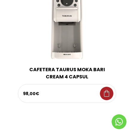
CAFETERA TAURUS MOKA BARI
CREAM 4 CAPSUL
shopping_bag
98,00€