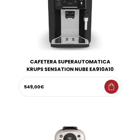
CAFETERA SUPERAUTOMATICA
KRUPS SENSATION NUBE EA910A10
shopping_bag
549,00€