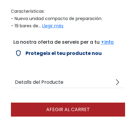
Características:
- Nueva unidad compacta de preparación.
- 19 bares de...
Llegir més
La nostra oferta de serveis per a tu
+info
verified_user
Protegeix el teu producte nou
arrow_forward_ios
Detalls del Producte
AFEGIR AL CARRET