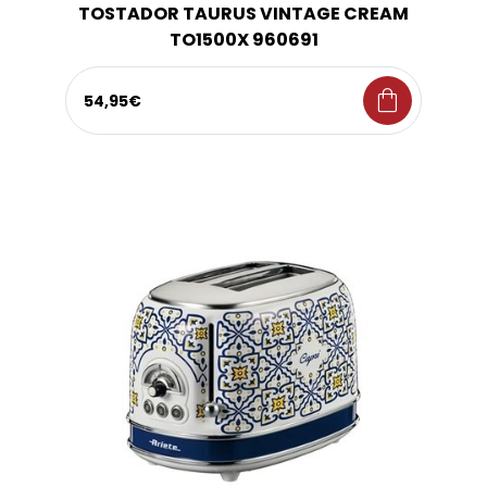
TOSTADOR TAURUS VINTAGE CREAM
TO1500X 960691
shopping_bag
54,95€