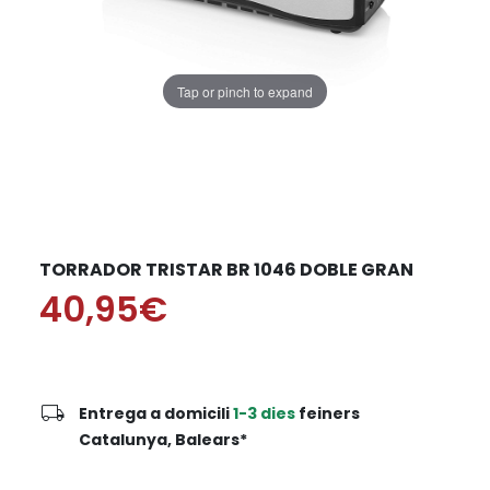
Tap or pinch to expand
TORRADOR TRISTAR BR 1046 DOBLE GRAN
40,95€
local_shipping
Entrega a domicili
1-3 dies
feiners
Catalunya, Balears*