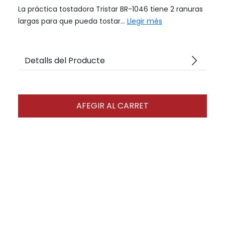
La práctica tostadora Tristar BR-1046 tiene 2 ranuras
largas para que pueda tostar...
Llegir més
arrow_forward_ios
Detalls del Producte
AFEGIR AL CARRET