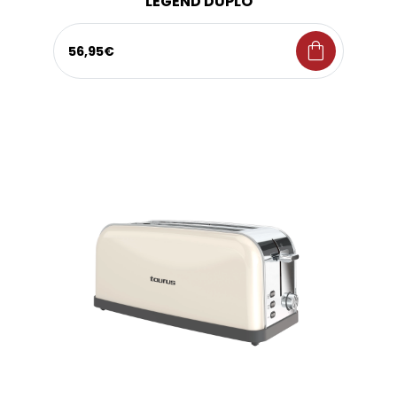
LEGEND DUPLO
shopping_bag
56,95€