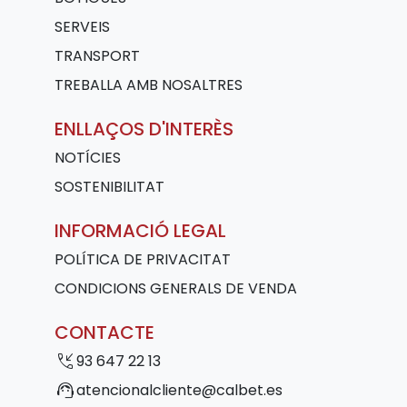
SERVEIS
TRANSPORT
TREBALLA AMB NOSALTRES
ENLLAÇOS D'INTERÈS
NOTÍCIES
SOSTENIBILITAT
INFORMACIÓ LEGAL
POLÍTICA DE PRIVACITAT
CONDICIONS GENERALS DE VENDA
CONTACTE
phone_callback
93 647 22 13
support_agent
atencionalcliente@calbet.es