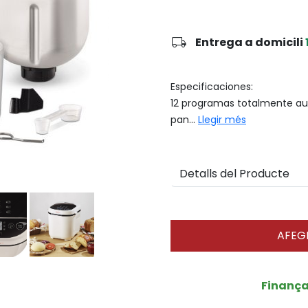
local_shipping
Entrega a domicili
Especificaciones:
12 programas totalmente au
pan...
Llegir més
Detalls del Producte
AFEGI
Finanç