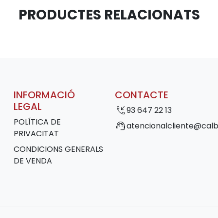
PRODUCTES RELACIONATS
INFORMACIÓ
CONTACTE
LEGAL
phone_callback
93 647 22 13
POLÍTICA DE
support_agent
atencionalcliente@calb
PRIVACITAT
CONDICIONS GENERALS
DE VENDA