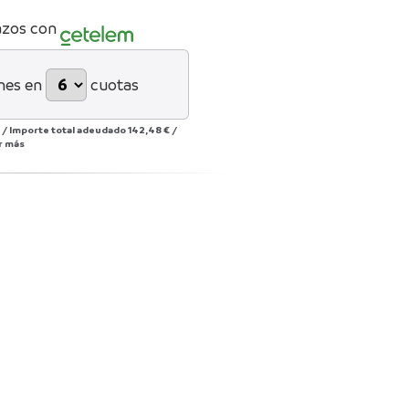
azos con
mes en
cuotas
/
Importe total adeudado
142,48 €
/
r más