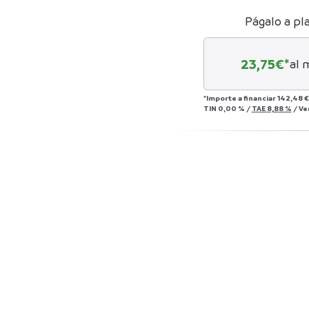
Págalo a pl
23,75
€*
al 
*Importe a financiar
142,48 €
TIN
0,00 %
/
TAE
8,88 %
/
Ve