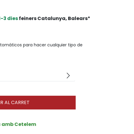
1-3 dies
feiners Catalunya, Balears*
tomáticos para hacer cualquier tipo de
arrow_forward_ios
R AL CARRET
a amb Cetelem