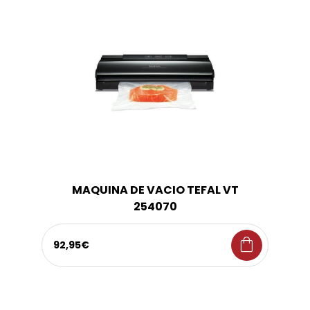
MAQUINA DE VACIO TEFAL VT
254070
shopping_bag
92,95€