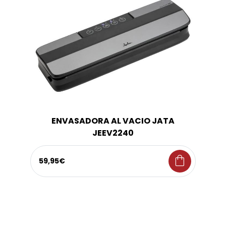
ENVASADORA AL VACIO JATA
JEEV2240
shopping_bag
59,95€