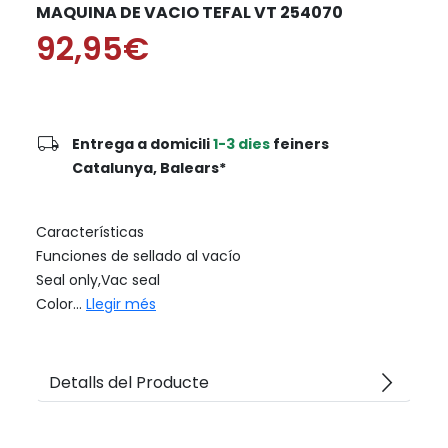
MAQUINA DE VACIO TEFAL VT 254070
92,95€
local_shipping
Entrega a domicili
1-3 dies
feiners
Catalunya, Balears*
Características
Funciones de sellado al vacío
Seal only,Vac seal
Color...
Llegir més
arrow_forward_ios
Detalls del Producte