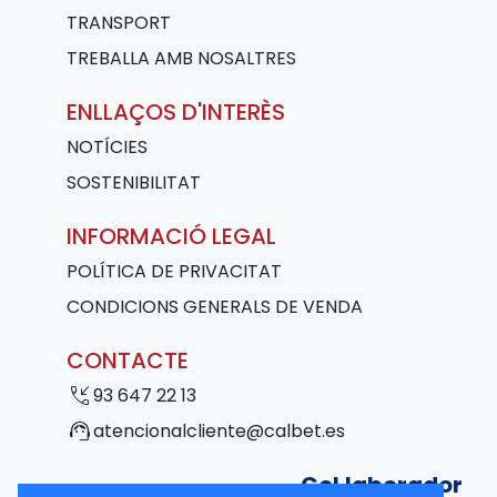
TRANSPORT
TREBALLA AMB NOSALTRES
ENLLAÇOS D'INTERÈS
NOTÍCIES
SOSTENIBILITAT
INFORMACIÓ LEGAL
POLÍTICA DE PRIVACITAT
CONDICIONS GENERALS DE VENDA
CONTACTE
phone_callback
93 647 22 13
support_agent
atencionalcliente@calbet.es
Col·laborador