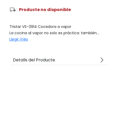
local_shipping
Producte no disponible
Tristar VS-3914 Cocedora a vapor
La cocina al vapor no solo es práctica: también...
Llegir més
arrow_forward_ios
Detalls del Producte