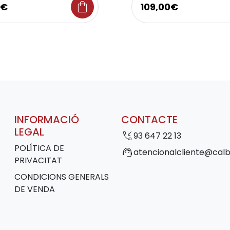
shopping_bag
9€
109,00€
INFORMACIÓ
CONTACTE
LEGAL
phone_callback
93 647 22 13
POLÍTICA DE
support_agent
atencionalcliente@calb
PRIVACITAT
CONDICIONS GENERALS
DE VENDA