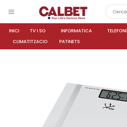
menu
INICI
TV I SO
INFORMATICA
TELEFON
CLIMATITZACIO
PATINETS