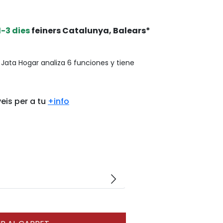
1-3 dies
feiners Catalunya, Balears*
e Jata Hogar analiza 6 funciones y tiene
eis per a tu
+info
arrow_forward_ios