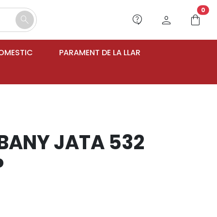
unr
0
contact_support
person
shopping_bag
search
DOMESTIC
PARAMENT DE LA LLAR
BANY JATA 532
P