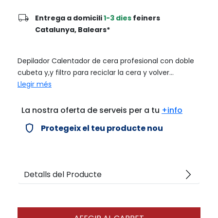
local_shipping
Entrega a domicili
1-3 dies
feiners
Catalunya, Balears*
Depilador Calentador de cera profesional con doble
cubeta y,y filtro para reciclar la cera y volver...
Llegir més
La nostra oferta de serveis per a tu
+info
verified_user
Protegeix el teu producte nou
arrow_forward_ios
Detalls del Producte