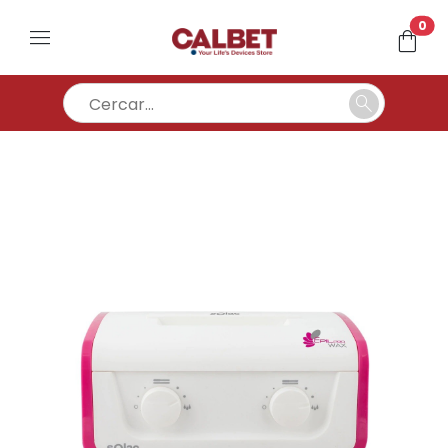
un
0
menu
shopping_bag
search