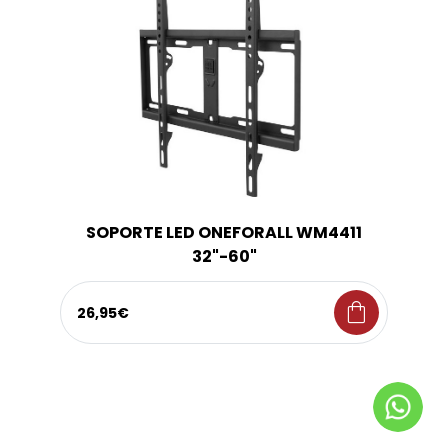
SOPORTE LED ONEFORALL WM4411
32"-60"
shopping_bag
26,95€