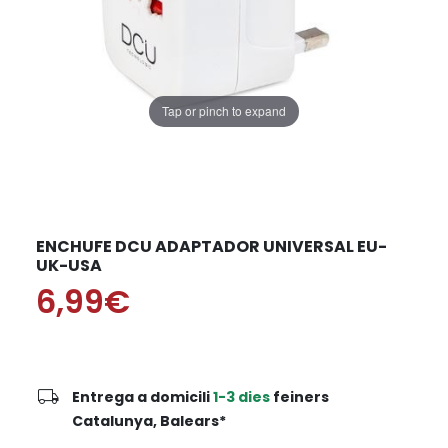
Tap or pinch to expand
ENCHUFE DCU ADAPTADOR UNIVERSAL EU-
UK-USA
6,99€
local_shipping
Entrega a domicili
1-3 dies
feiners
Catalunya, Balears*