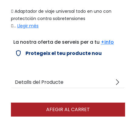
 Adaptador de viaje universal todo en uno con
protectción contra sobretensiones
...
Llegir més
La nostra oferta de serveis per a tu
+info
verified_user
Protegeix el teu producte nou
arrow_forward_ios
Detalls del Producte
AFEGIR AL CARRET