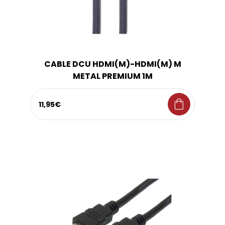
CABLE DCU HDMI(M)-HDMI(M) M
METAL PREMIUM 1M
shopping_bag
11,95€