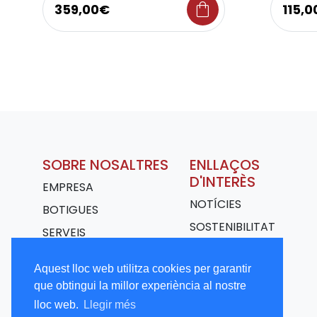
shopping_bag
359,00€
115,
SOBRE NOSALTRES
ENLLAÇOS
D'INTERÈS
EMPRESA
NOTÍCIES
BOTIGUES
SOSTENIBILITAT
SERVEIS
TRANSPORT
Aquest lloc web utilitza cookies per garantir
TREBALLA AMB
que obtingui la millor experiència al nostre
NOSALTRES
lloc web.
Llegir més