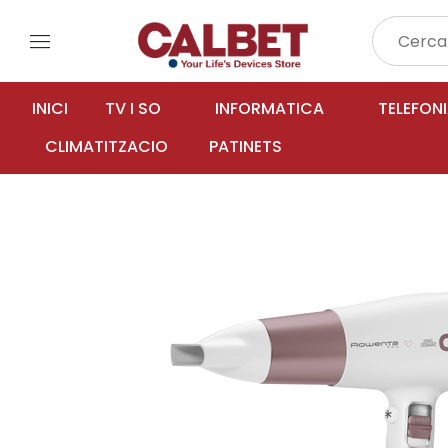
menu
INICI
TV I SO
INFORMATICA
TELEFON
CLIMATITZACIO
PATINETS