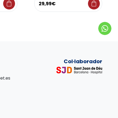
shopping_bag
shopping_bag
29,99€
Col·laborador
et.es