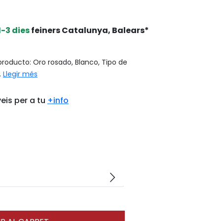
1-3 dies
feiners Catalunya, Balears*
roducto: Oro rosado, Blanco, Tipo de
.
Llegir més
eis per a tu
+info
arrow_forward_ios