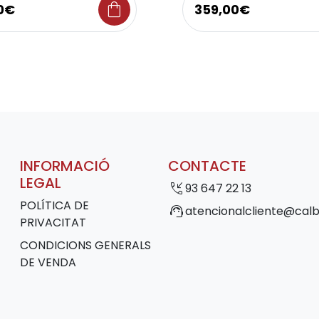
shopping_bag
00€
359,00€
INFORMACIÓ
CONTACTE
LEGAL
phone_callback
93 647 22 13
POLÍTICA DE
support_agent
atencionalcliente@calb
PRIVACITAT
CONDICIONS GENERALS
DE VENDA