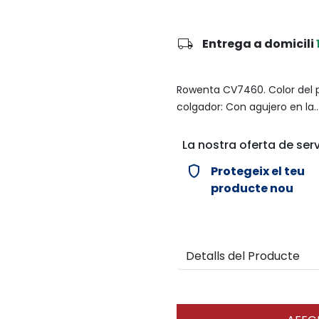
local_shipping
Entrega a domicili
Rowenta CV7460. Color del p
colgador: Con agujero en la..
La nostra oferta de serv
verified_user
Protegeix el teu
producte nou
Detalls del Producte