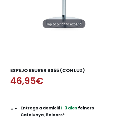
Tap or pinch to expand
ESPEJO BEURER BS55 (CON LUZ)
46,95€
local_shipping
Entrega a domicili
1-3 dies
feiners
Catalunya, Balears*