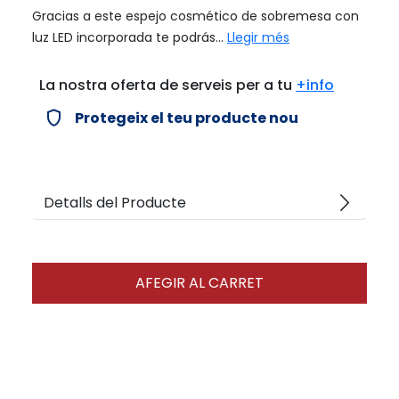
Gracias a este espejo cosmético de sobremesa con
luz LED incorporada te podrás...
Llegir més
La nostra oferta de serveis per a tu
+info
verified_user
Protegeix el teu producte nou
arrow_forward_ios
Detalls del Producte
AFEGIR AL CARRET