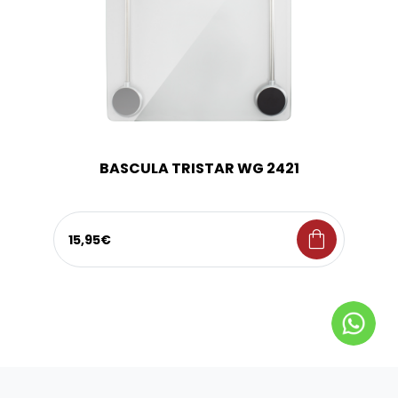
BASCULA TRISTAR WG 2421
shopping_bag
15,95€