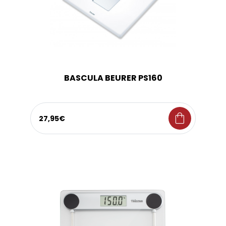
BASCULA BEURER PS160
shopping_bag
27,95€