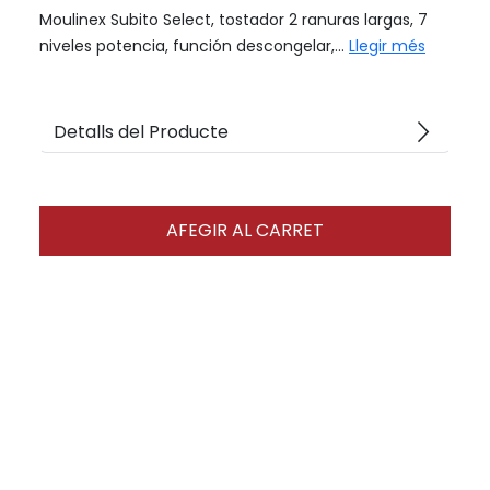
Moulinex Subito Select, tostador 2 ranuras largas, 7
niveles potencia, función descongelar,...
Llegir més
arrow_forward_ios
Detalls del Producte
AFEGIR AL CARRET