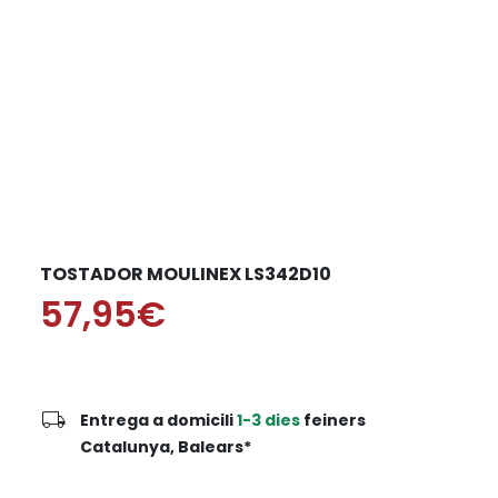
TOSTADOR MOULINEX LS342D10
57,95€
local_shipping
Entrega a domicili
1-3 dies
feiners
Catalunya, Balears*