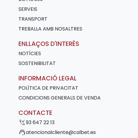
SERVEIS
TRANSPORT
TREBALLA AMB NOSALTRES
ENLLAÇOS D'INTERÈS
NOTÍCIES
SOSTENIBILITAT
INFORMACIÓ LEGAL
POLÍTICA DE PRIVACITAT
CONDICIONS GENERALS DE VENDA
CONTACTE
phone_callback
93 647 22 13
support_agent
atencionalcliente@calbet.es