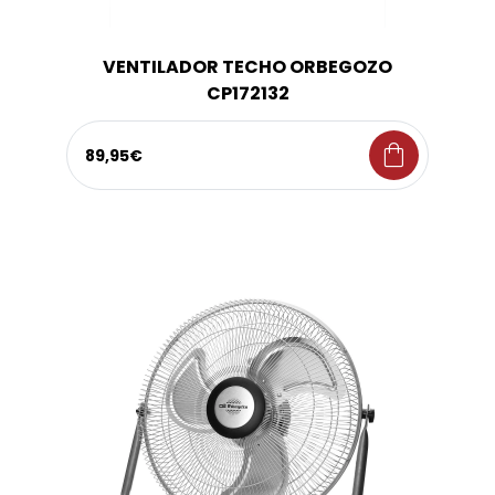
VENTILADOR TECHO ORBEGOZO
CP172132
shopping_bag
89,95€