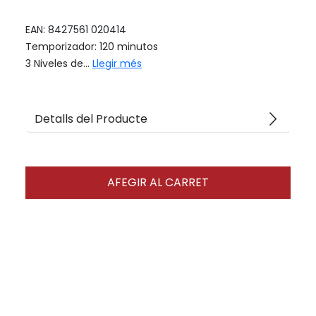
EAN: 8427561 020414
Temporizador: 120 minutos
3 Niveles de...
Llegir més
arrow_forward_ios
Detalls del Producte
AFEGIR AL CARRET