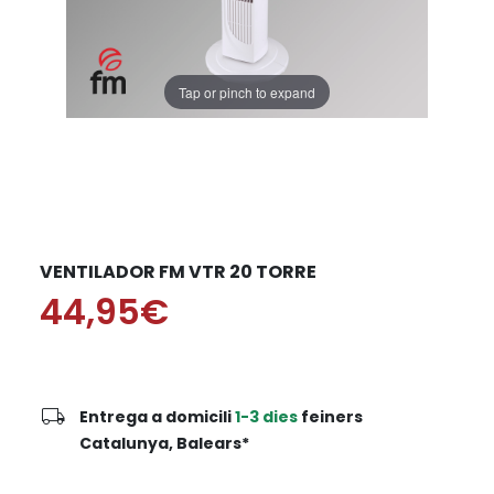
Tap or pinch to expand
VENTILADOR FM VTR 20 TORRE
44,95€
local_shipping
Entrega a domicili
1-3 dies
feiners
Catalunya, Balears*