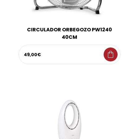
CIRCULADOR ORBEGOZO PW1240
40CM
shopping_bag
49,00€