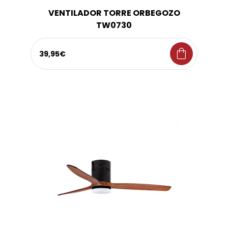
VENTILADOR TORRE ORBEGOZO
TW0730
shopping_bag
39,95€