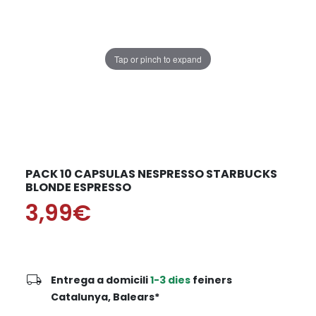
Tap or pinch to expand
PACK 10 CAPSULAS NESPRESSO STARBUCKS
BLONDE ESPRESSO
3,99€
local_shipping
Entrega a domicili
1-3 dies
feiners
Catalunya, Balears*