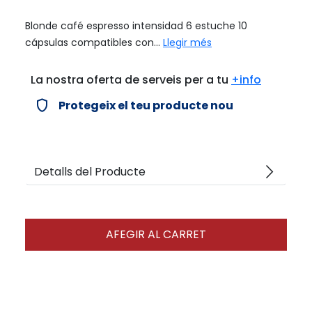
Blonde café espresso intensidad 6 estuche 10
cápsulas compatibles con...
Llegir més
La nostra oferta de serveis per a tu
+info
verified_user
Protegeix el teu producte nou
arrow_forward_ios
Detalls del Producte
AFEGIR AL CARRET