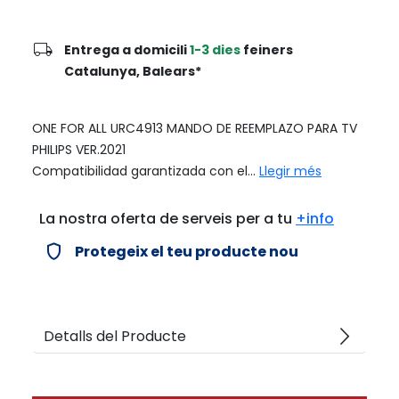
local_shipping
Entrega a domicili
1-3 dies
feiners
Catalunya, Balears*
ONE FOR ALL URC4913 MANDO DE REEMPLAZO PARA TV
PHILIPS VER.2021
Compatibilidad garantizada con el...
Llegir més
La nostra oferta de serveis per a tu
+info
verified_user
Protegeix el teu producte nou
arrow_forward_ios
Detalls del Producte