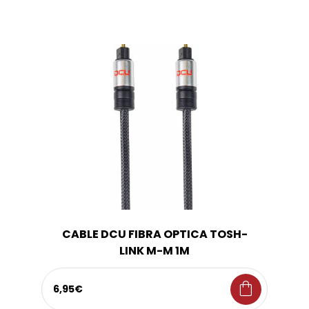
CABLE DCU FIBRA OPTICA TOSH-
LINK M-M 1M
shopping_bag
6,95€