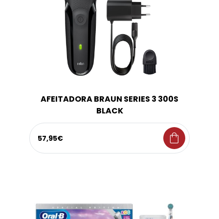
AFEITADORA BRAUN SERIES 3 300S
BLACK
shopping_bag
57,95€