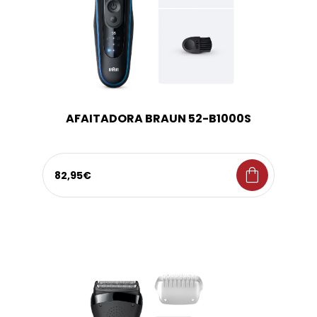
AFAITADORA BRAUN 52-B1000S
shopping_bag
82,95€