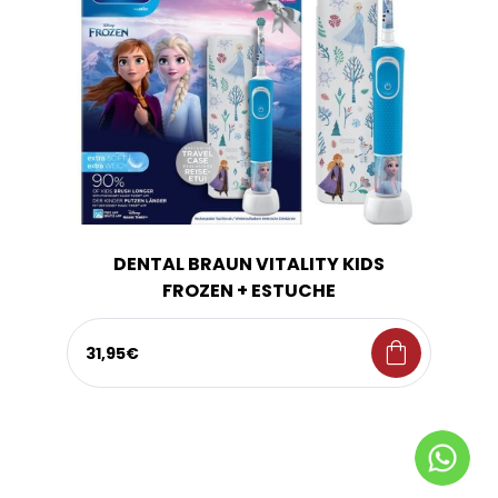
DENTAL BRAUN VITALITY KIDS
FROZEN + ESTUCHE
shopping_bag
31,95€