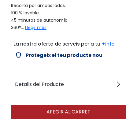
Recorta por ambos lados.
100 % lavable.
45 minutos de autonomía
360°...
Llegir més
La nostra oferta de serveis per a tu
+info
verified_user
Protegeix el teu producte nou
arrow_forward_ios
Detalls del Producte
AFEGIR AL CARRET