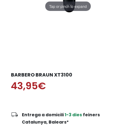
Tap or pinch to expand
BARBERO BRAUN XT3100
43,95€
local_shipping
Entrega a domicili
1-3 dies
feiners
Catalunya, Balears*