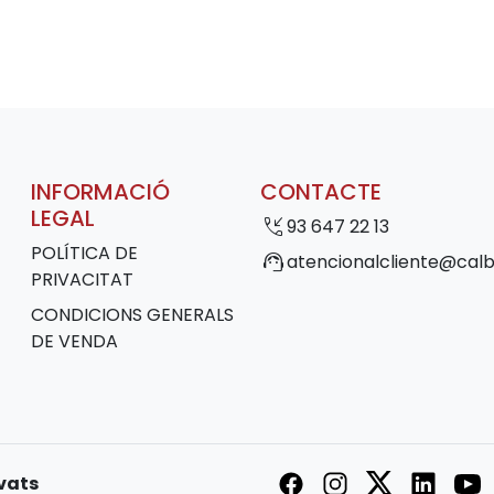
INFORMACIÓ
CONTACTE
LEGAL
phone_callback
93 647 22 13
POLÍTICA DE
support_agent
atencionalcliente@calb
PRIVACITAT
CONDICIONS GENERALS
DE VENDA
rvats