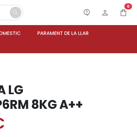
unr
0
contact_support
person
shopping_bag
search
DOMESTIC
PARAMENT DE LA LLAR
A LG
6RM 8KG A++
€