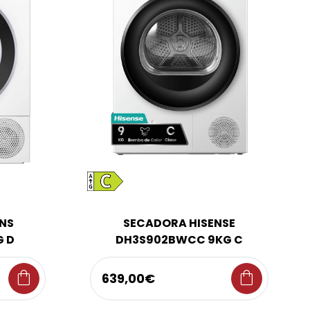
NS
SECADORA HISENSE
 D
DH3S902BWCC 9KG C
shopping_bag
shopping_bag
639,00€