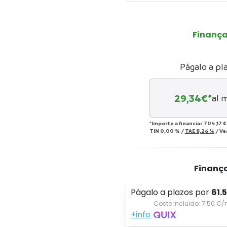
Finanç
Págalo a pl
29,34
€*
al 
*Importe a financiar
704,17 €
TIN
0,00 %
/
TAE
8,26 %
/
Ve
Finanç