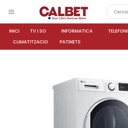
menu
INICI
TV I SO
INFORMATICA
TELEFON
CLIMATITZACIO
PATINETS