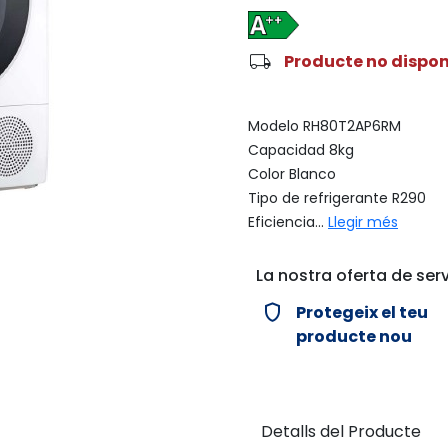
local_shipping
Producte no dispon
Modelo RH80T2AP6RM
Capacidad 8kg
Color Blanco
Tipo de refrigerante R290
Eficiencia...
Llegir més
La nostra oferta de serv
verified_user
Protegeix el teu
producte nou
Detalls del Producte