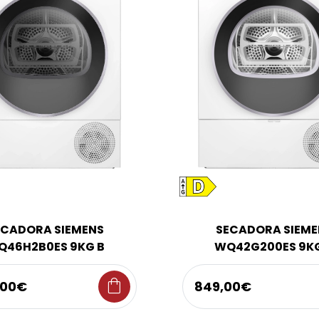
ECADORA SIEMENS
SECADORA SIEME
Q46H2B0ES 9KG B
WQ42G200ES 9KG
shopping_bag
,00€
849,00€