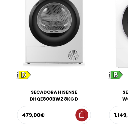
SECADORA HISENSE
S
DHQE800BW2 8KG D
W
shopping_bag
479,00€
1.149