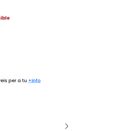
ible
eis per a tu
+info
arrow_forward_ios