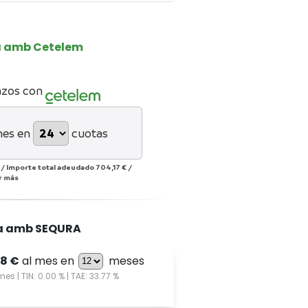
a amb Cetelem
azos con
mes en
cuotas
/
Importe total adeudado
704,17 €
/
r más
a amb SEQURA