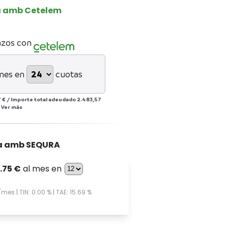
a amb Cetelem
azos con
mes en
cuotas
 €
/
Importe total adeudado
2.483,57
/
Ver más
a amb SEQURA