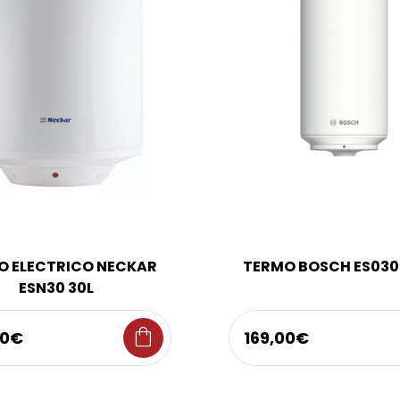
O ELECTRICO NECKAR
TERMO BOSCH ES030
ESN30 30L
shopping_bag
00€
169,00€