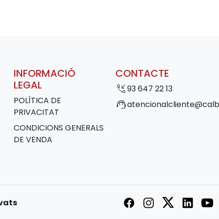
INFORMACIÓ
CONTACTE
LEGAL
phone_callback
93 647 22 13
POLÍTICA DE
support_agent
atencionalcliente@calb
PRIVACITAT
CONDICIONS GENERALS
DE VENDA
rvats