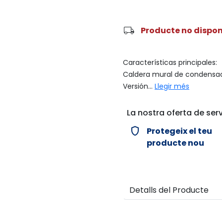
local_shipping
Producte no dispon
Características principales:
Caldera mural de condensac
Versión...
Llegir més
La nostra oferta de serv
verified_user
Protegeix el teu
producte nou
Detalls del Producte