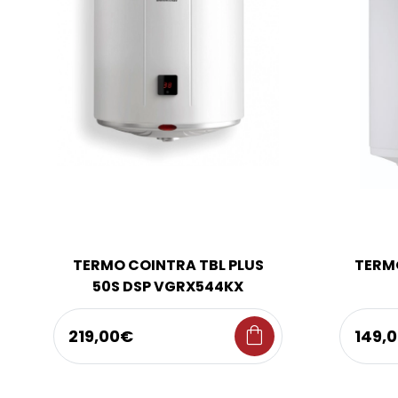
TERMO COINTRA TBL PLUS
TERM
50S DSP VGRX544KX
shopping_bag
219,00€
149,