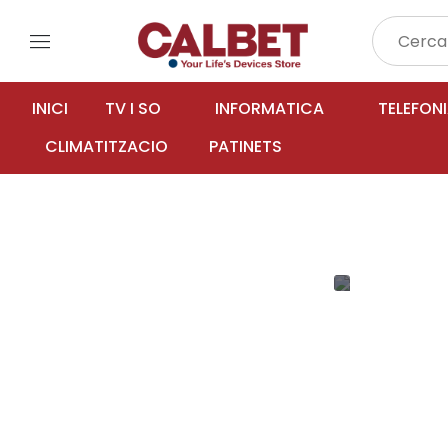
menu
INICI
TV I SO
INFORMATICA
TELEFON
CLIMATITZACIO
PATINETS