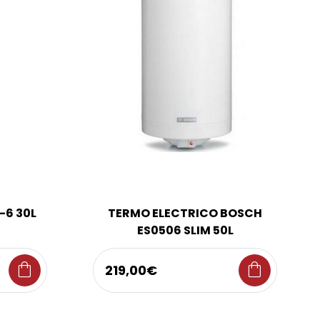
-6 30L
TERMO ELECTRICO BOSCH
ES0506 SLIM 50L
shopping_bag
shopping_bag
219,00€