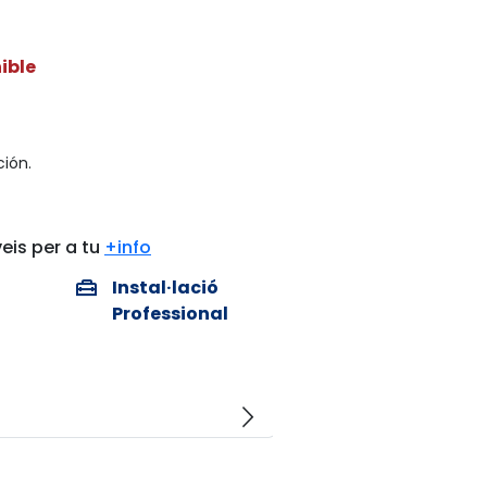
ible
ión.
eis per a tu
+info
home_repair_service
Instal·lació
Professional
arrow_forward_ios