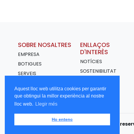
SOBRE NOSALTRES
ENLLAÇOS
D'INTERÈS
EMPRESA
NOTÍCIES
BOTIGUES
SOSTENIBILITAT
SERVEIS
TRANSPORT
Aquest lloc web utilitza cookies per garantir
TREBALLA AMB
que obtingui la millor experiència al nostre
NOSALTRES
lloc web.
Llegir més
Ho entenc
Copyright © 2026 CALBET. Tots els drets rese