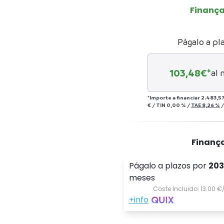
Finanç
Págalo a pl
103,48
€*
al 
*Importe a financiar
2.483,57
€
/
TIN
0,00 %
/
TAE
8,26 %
Finanç