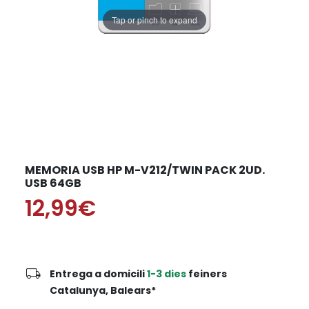
Tap or pinch to expand
MEMORIA USB HP M-V212/TWIN PACK 2UD.
USB 64GB
12,99€
local_shipping
Entrega a domicili
1-3 dies
feiners
Catalunya, Balears*