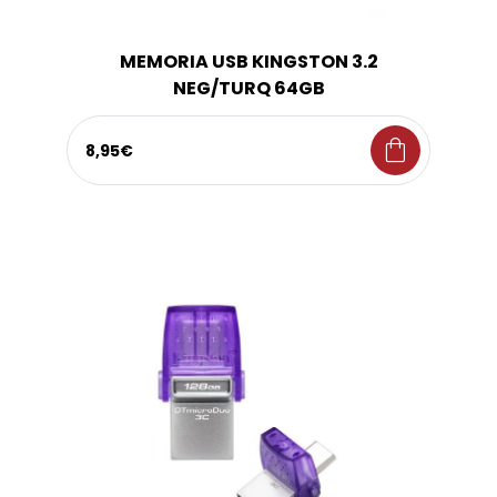
MEMORIA USB KINGSTON 3.2
NEG/TURQ 64GB
shopping_bag
8,95€