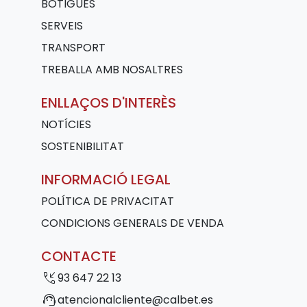
BOTIGUES
SERVEIS
TRANSPORT
TREBALLA AMB NOSALTRES
ENLLAÇOS D'INTERÈS
NOTÍCIES
SOSTENIBILITAT
INFORMACIÓ LEGAL
POLÍTICA DE PRIVACITAT
CONDICIONS GENERALS DE VENDA
CONTACTE
phone_callback
93 647 22 13
support_agent
atencionalcliente@calbet.es