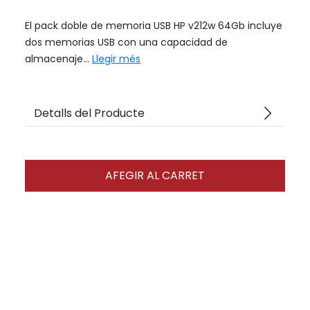
El pack doble de memoria USB HP v212w 64Gb incluye
dos memorias USB con una capacidad de
almacenaje...
Llegir més
arrow_forward_ios
Detalls del Producte
AFEGIR AL CARRET