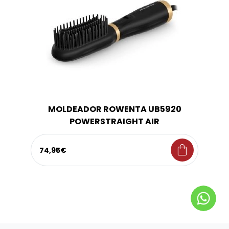
MOLDEADOR ROWENTA UB5920
POWERSTRAIGHT AIR
shopping_bag
74,95€