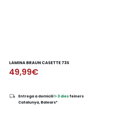
LAMINA BRAUN CASETTE 73S
49,99€
local_shipping
Entrega a domicili
1-3 dies
feiners
Catalunya, Balears*