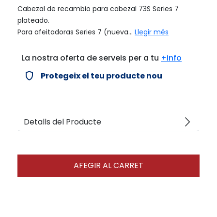
Cabezal de recambio para cabezal 73S Series 7
plateado.
Para afeitadoras Series 7 (nueva...
Llegir més
La nostra oferta de serveis per a tu
+info
verified_user
Protegeix el teu producte nou
arrow_forward_ios
Detalls del Producte
AFEGIR AL CARRET