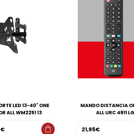
RTE LED 13-40" ONE
MANDO DISTANCIA O
OR ALL WM2251 13
ALL URC 4911 L
shopping_bag
5€
21,95€