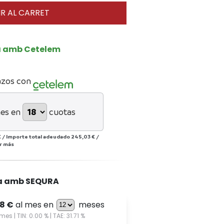
R AL CARRET
a amb Cetelem
azos con
es en
cuotas
€
/
Importe total adeudado
245,03 €
/
r más
a amb SEQURA