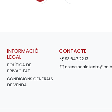
INFORMACIÓ
CONTACTE
LEGAL
phone_callback
93 647 22 13
POLÍTICA DE
support_agent
atencionalcliente@calb
PRIVACITAT
CONDICIONS GENERALS
DE VENDA