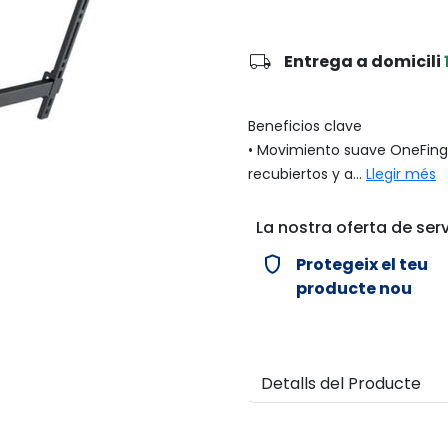
local_shipping
Entrega a domicili
Beneficios clave
• Movimiento suave OneFing
recubiertos y a...
Llegir més
La nostra oferta de serv
verified_user
Protegeix el teu
producte nou
Detalls del Producte