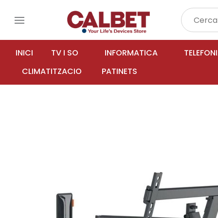
menu
INICI
TV I SO
INFORMATICA
TELEFON
CLIMATITZACIO
PATINETS