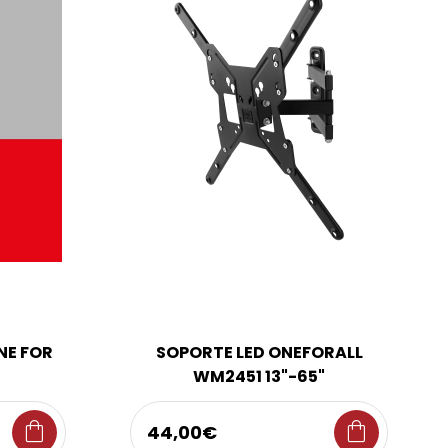
NE FOR
SOPORTE LED ONEFORALL
G
WM2451 13"-65"
shopping_bag
shopping_bag
44,00€