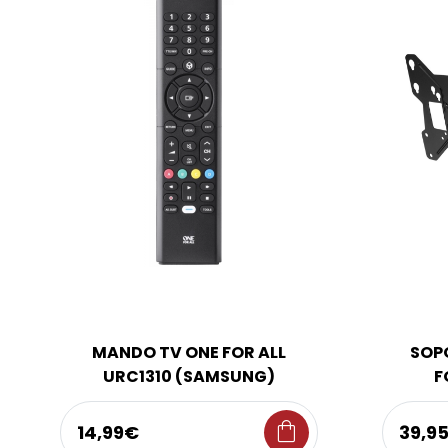
MANDO TV ONE FOR ALL
SOPO
URC1310 (SAMSUNG)
F
shopping_bag
14,99€
39,9