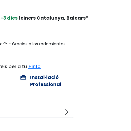
1-3 dies
feiners Catalunya, Balears*
er™ - Gracias a los rodamientos
eis per a tu
+info
home_repair_service
Instal·lació
Professional
arrow_forward_ios