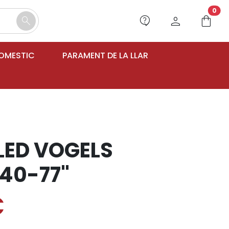
unr
0
contact_support
person
shopping_bag
search
DOMESTIC
PARAMENT DE LA LLAR
LED VOGELS
40-77"
€