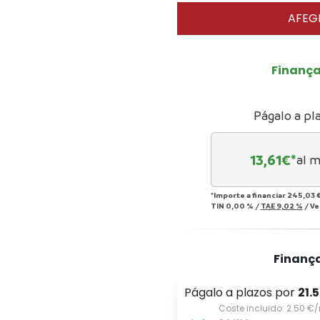
AFEGI
Finanç
Págalo a pl
13,61
€*
al m
*Importe a financiar
245,03 
TIN
0,00 %
/
TAE
9,02 %
/
Ve
Finanç