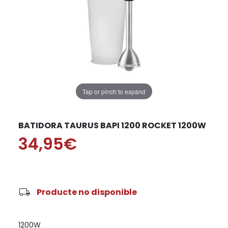
Tap or pinch to expand
BATIDORA TAURUS BAPI 1200 ROCKET 1200W
34,95€
local_shipping
Producte no disponible
1200W