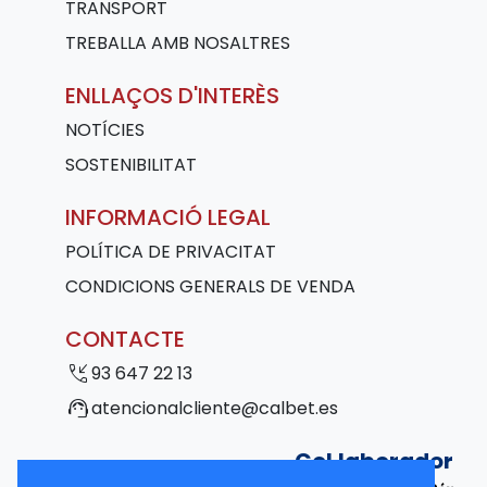
TRANSPORT
TREBALLA AMB NOSALTRES
ENLLAÇOS D'INTERÈS
NOTÍCIES
SOSTENIBILITAT
INFORMACIÓ LEGAL
POLÍTICA DE PRIVACITAT
CONDICIONS GENERALS DE VENDA
CONTACTE
phone_callback
93 647 22 13
support_agent
atencionalcliente@calbet.es
Col·laborador