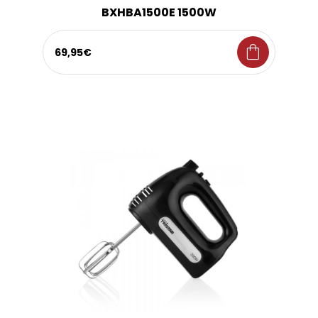
BXHBA1500E 1500W
shopping_bag
69,95€