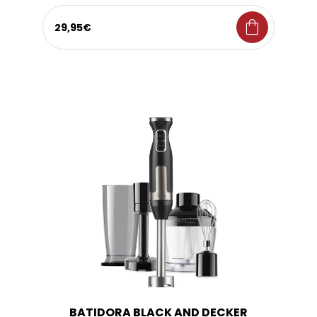
shopping_bag
29,95€
BATIDORA BLACK AND DECKER