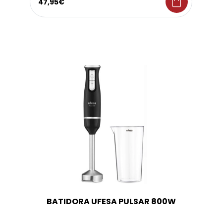
shopping_bag
47,95€
BATIDORA UFESA PULSAR 800W