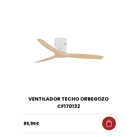
VENTILADOR TECHO ORBEGOZO
CF170132
shopping_bag
85,95€