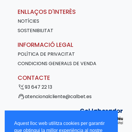
ENLLAÇOS D'INTERÈS
NOTÍCIES
SOSTENIBILITAT
INFORMACIÓ LEGAL
POLÍTICA DE PRIVACITAT
CONDICIONS GENERALS DE VENDA
CONTACTE
phone_callback
93 647 22 13
support_agent
atencionalcliente@calbet.es
Col·laborador
Aquest lloc web utilitza cookies per garantir
que obtingui la millor experiència al nostre