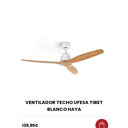
VENTILADOR TECHO UFESA TIBET
BLANCO HAYA
shopping_bag
139,95€