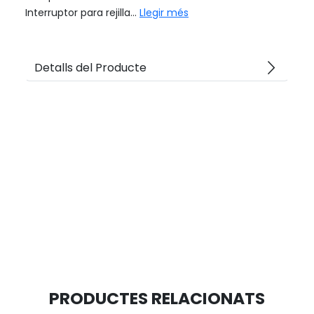
Interruptor para rejilla...
Llegir més
arrow_forward_ios
Detalls del Producte
PRODUCTES RELACIONATS