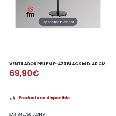
Tap or pinch to expand
VENTILADOR PEU FM P-420 BLACK M.D. 40 CM
69,90€
local_shipping
Producte no disponible
EAN: 8427561023149