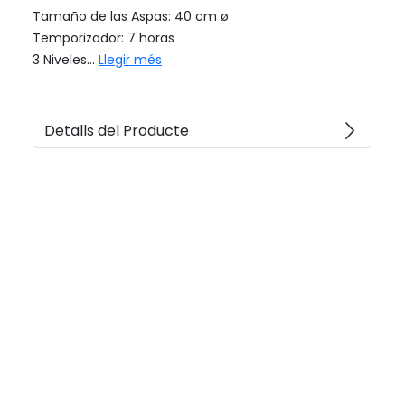
Tamaño de las Aspas: 40 cm ø
Temporizador: 7 horas
3 Niveles...
Llegir més
arrow_forward_ios
Detalls del Producte