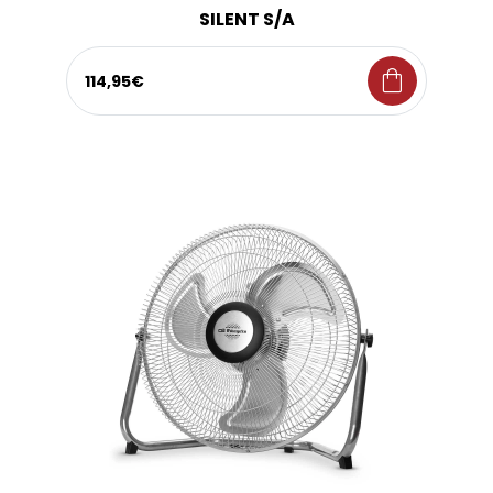
SILENT S/A
shopping_bag
114,95€