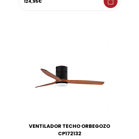
shopping_bag
124,95€
VENTILADOR TECHO ORBEGOZO
CP172132