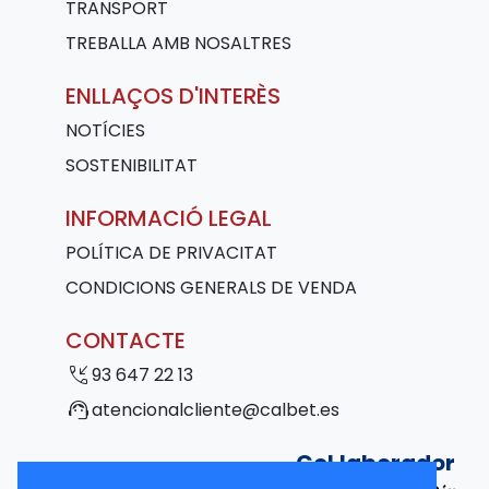
TRANSPORT
TREBALLA AMB NOSALTRES
ENLLAÇOS D'INTERÈS
NOTÍCIES
SOSTENIBILITAT
INFORMACIÓ LEGAL
POLÍTICA DE PRIVACITAT
CONDICIONS GENERALS DE VENDA
CONTACTE
phone_callback
93 647 22 13
support_agent
atencionalcliente@calbet.es
Col·laborador