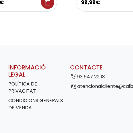
shopping_bag
5€
99,99€
INFORMACIÓ
CONTACTE
LEGAL
phone_callback
93 647 22 13
POLÍTICA DE
support_agent
atencionalcliente@calb
PRIVACITAT
CONDICIONS GENERALS
DE VENDA