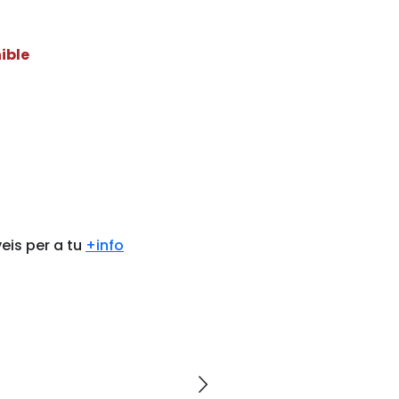
ible
eis per a tu
+info
arrow_forward_ios