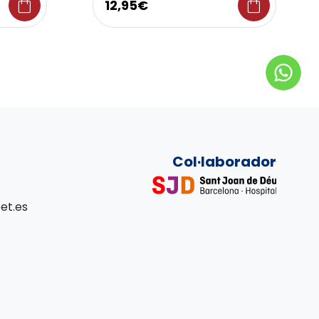
shopping_bag
shopping_bag
12,95€
Col·laborador
et.es