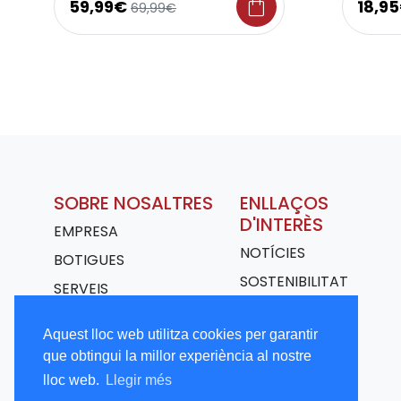
shopping_bag
59,99€
18,9
69,99€
SOBRE NOSALTRES
ENLLAÇOS
D'INTERÈS
EMPRESA
NOTÍCIES
BOTIGUES
SOSTENIBILITAT
SERVEIS
TRANSPORT
Aquest lloc web utilitza cookies per garantir
TREBALLA AMB
que obtingui la millor experiència al nostre
NOSALTRES
lloc web.
Llegir més