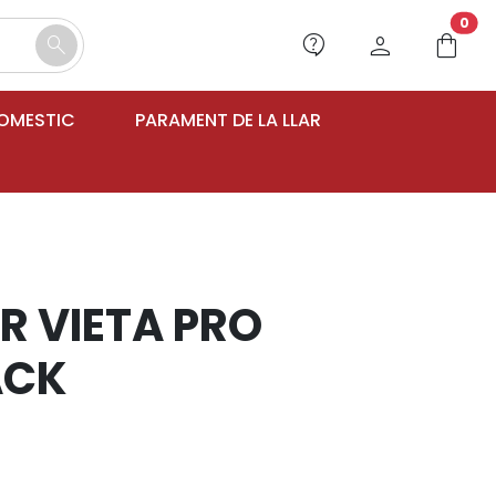
unr
0
contact_support
person
shopping_bag
search
DOMESTIC
PARAMENT DE LA LLAR
R VIETA PRO
ACK