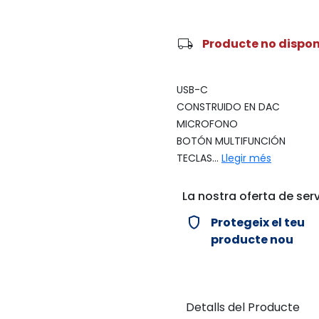
local_shipping
Producte no dispon
USB-C
CONSTRUIDO EN DAC
MICROFONO
BOTÓN MULTIFUNCIÓN
TECLAS...
Llegir més
La nostra oferta de serv
verified_user
Protegeix el teu
producte nou
Detalls del Producte