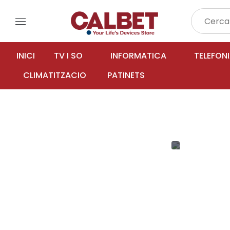
menu
INICI
TV I SO
INFORMATICA
TELEFON
CLIMATITZACIO
PATINETS