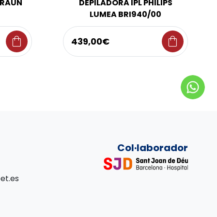
BRAUN
DEPILADORA IPL PHILIPS
LUMEA BRI940/00
shopping_bag
shopping_bag
439,00€
Col·laborador
et.es