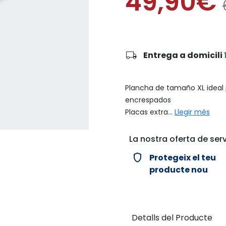
49,90€
local_shipping
Entrega a domicili
Plancha de tamaño XL ideal p
encrespados
Placas extra...
Llegir més
La nostra oferta de serv
verified_user
Protegeix el teu
producte nou
Detalls del Producte