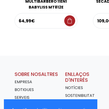
MULTIBARBERO 11EN1
SECAD
BABYLISS MT812E
shopping_bag
64,99€
109,
SOBRE NOSALTRES
ENLLAÇOS
D'INTERÈS
EMPRESA
NOTÍCIES
BOTIGUES
SOSTENIBILITAT
SERVEIS
TRANSPORT