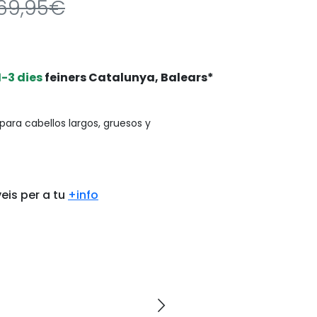
69,95€
1-3 dies
feiners Catalunya, Balears*
ara cabellos largos, gruesos y
eis per a tu
+info
arrow_forward_ios