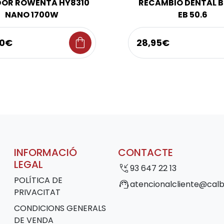
OR ROWENTA HY8310
RECAMBIO DENTAL 
NANO 1700W
EB 50.6
shopping_bag
00€
28,95€
INFORMACIÓ
CONTACTE
LEGAL
phone_callback
93 647 22 13
POLÍTICA DE
support_agent
atencionalcliente@calb
PRIVACITAT
CONDICIONS GENERALS
DE VENDA