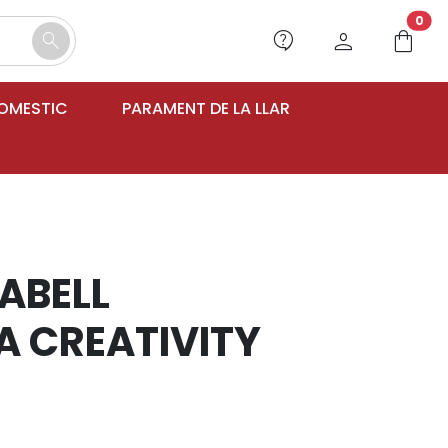
unr
0
contact_support
person
shopping_bag
search
DOMESTIC
PARAMENT DE LA LLAR
ABELL
A CREATIVITY