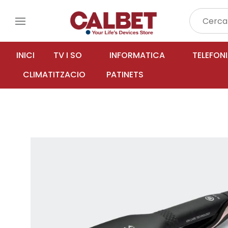
menu
INICI
TV I SO
INFORMATICA
TELEFON
CLIMATITZACIO
PATINETS