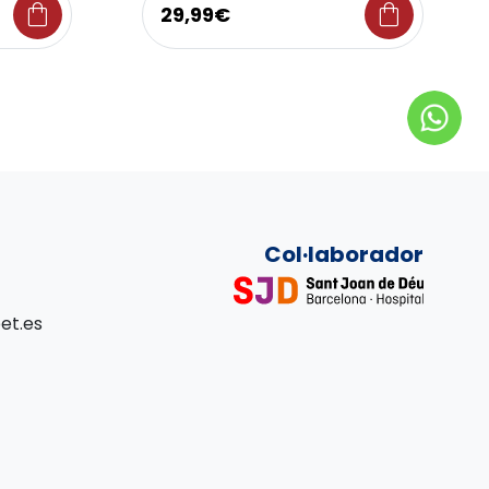
shopping_bag
shopping_bag
29,99€
Col·laborador
et.es