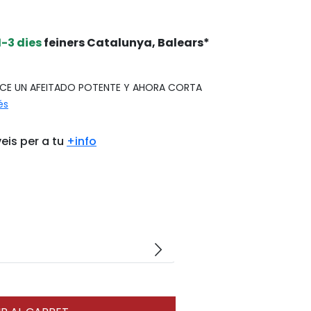
1-3 dies
feiners Catalunya, Balears*
FRECE UN AFEITADO POTENTE Y AHORA CORTA
és
eis per a tu
+info
arrow_forward_ios