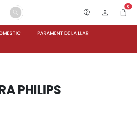
unr
0
contact_support
person
shopping_bag
search
DOMESTIC
PARAMENT DE LA LLAR
A PHILIPS