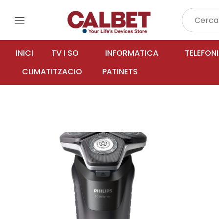
menu
INICI
TV I SO
INFORMATICA
TELEFON
CLIMATITZACIO
PATINETS