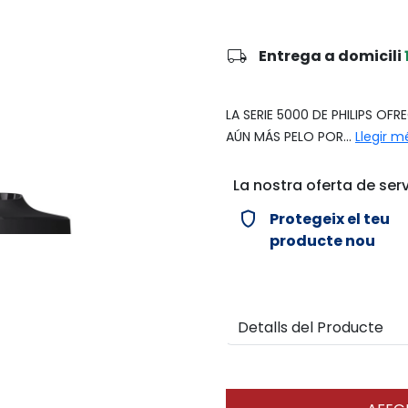
local_shipping
Entrega a domicili
LA SERIE 5000 DE PHILIPS O
AÚN MÁS PELO POR...
Llegir m
La nostra oferta de serv
verified_user
Protegeix el teu
producte nou
Detalls del Producte