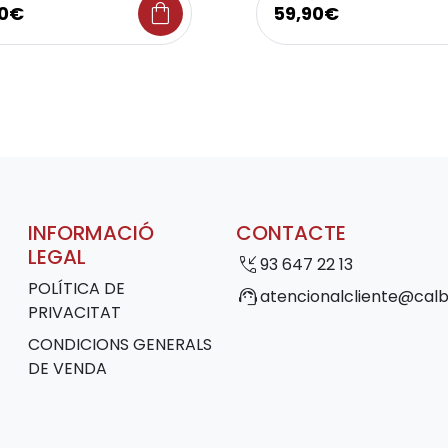
shopping_bag
00€
59,90€
INFORMACIÓ
CONTACTE
LEGAL
phone_callback
93 647 22 13
POLÍTICA DE
support_agent
atencionalcliente@calb
PRIVACITAT
CONDICIONS GENERALS
DE VENDA