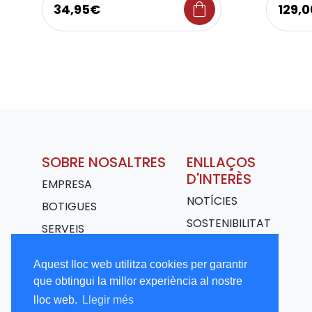
shopping_bag
34,95€
129,
SOBRE NOSALTRES
ENLLAÇOS
D'INTERÈS
EMPRESA
NOTÍCIES
BOTIGUES
SOSTENIBILITAT
SERVEIS
TRANSPORT
Aquest lloc web utilitza cookies per garantir
TREBALLA AMB
que obtingui la millor experiència al nostre
NOSALTRES
lloc web.
Llegir més