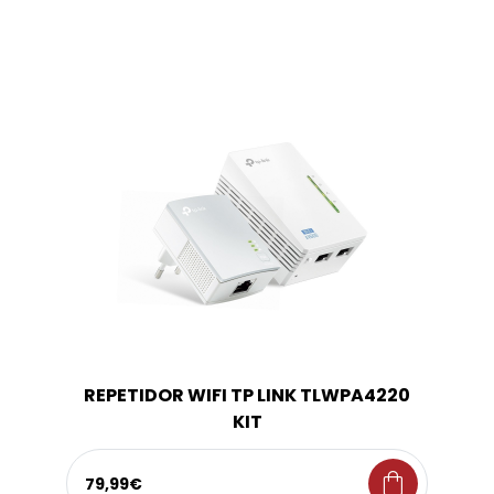
REPETIDOR WIFI TP LINK TLWPA4220
KIT
shopping_bag
79,99€