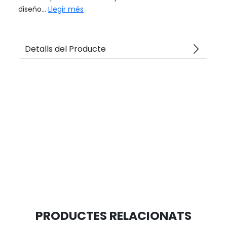
diseño...
Llegir més
arrow_forward_ios
Detalls del Producte
PRODUCTES RELACIONATS