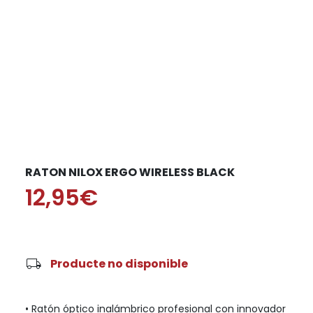
RATON NILOX ERGO WIRELESS BLACK
12,95€
local_shipping
Producte no disponible
• Ratón óptico inalámbrico profesional con innovador