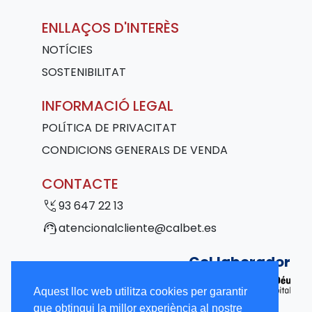
ENLLAÇOS D'INTERÈS
NOTÍCIES
SOSTENIBILITAT
INFORMACIÓ LEGAL
POLÍTICA DE PRIVACITAT
CONDICIONS GENERALS DE VENDA
CONTACTE
phone_callback
93 647 22 13
support_agent
atencionalcliente@calbet.es
Col·laborador
Aquest lloc web utilitza cookies per garantir
que obtingui la millor experiència al nostre