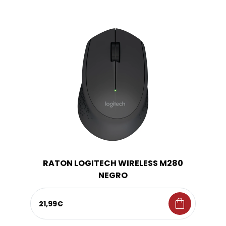
RATON LOGITECH WIRELESS M280
NEGRO
shopping_bag
21,99€