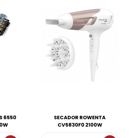
S 6550
SECADOR ROWENTA
00W
CV5830F0 2100W