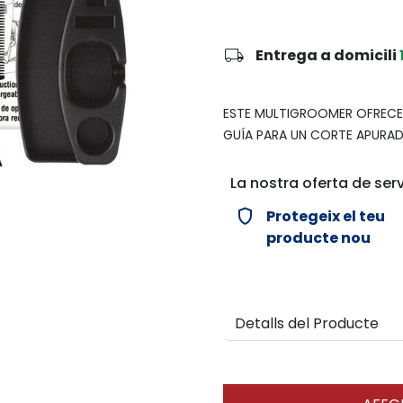
local_shipping
Entrega a domicili
ESTE MULTIGROOMER OFRECE U
GUÍA PARA UN CORTE APURAD
La nostra oferta de serv
verified_user
Protegeix el teu
producte nou
Detalls del Producte