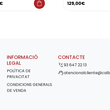
shopping_bag
5€
129,00€
INFORMACIÓ
CONTACTE
LEGAL
phone_callback
93 647 22 13
POLÍTICA DE
support_agent
atencionalcliente@calb
PRIVACITAT
CONDICIONS GENERALS
DE VENDA