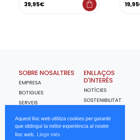
shopping_bag
39,95€
19,9
SOBRE NOSALTRES
ENLLAÇOS
D'INTERÈS
EMPRESA
NOTÍCIES
BOTIGUES
SOSTENIBILITAT
SERVEIS
TRANSPORT
Aquest lloc web utilitza cookies per garantir
TREBALLA AMB
que obtingui la millor experiència al nostre
NOSALTRES
lloc web.
Llegir més