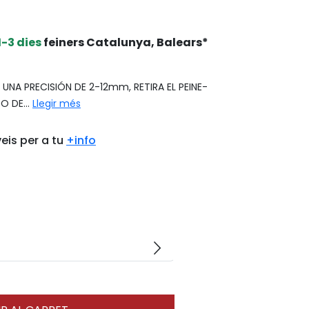
1-3 dies
feiners Catalunya, Balears*
NA PRECISIÓN DE 2-12mm, RETIRA EL PEINE-
O DE...
Llegir més
eis per a tu
+info
arrow_forward_ios