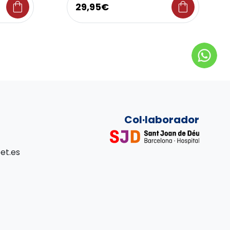
shopping_bag
shopping_bag
29,95€
Col·laborador
et.es