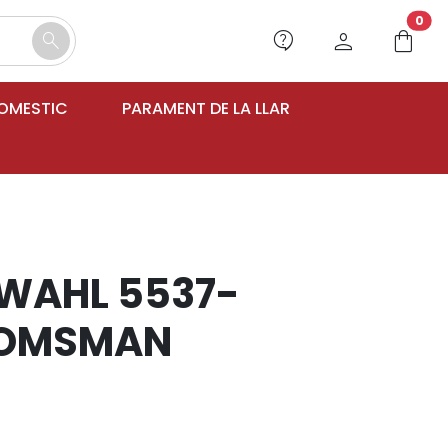
unr
0
contact_support
person
shopping_bag
search
DOMESTIC
PARAMENT DE LA LLAR
WAHL 5537-
OOMSMAN