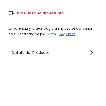
local_shipping
Producte no disponible
La potencia y la tecnología silenciosa se combinan
en el ventilador de pie Turbo...
Llegir més
arrow_forward_ios
Detalls del Producte