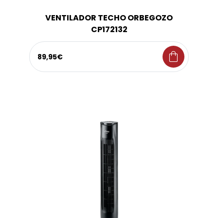
VENTILADOR TECHO ORBEGOZO
CP172132
shopping_bag
89,95€