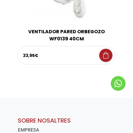
VENTILADOR PARED ORBEGOZO
WF0139 40CM
shopping_bag
33,95€
SOBRE NOSALTRES
EMPRESA