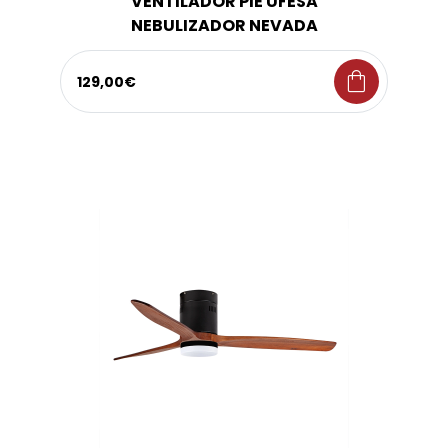
VENTILADOR PIE UFESA
NEBULIZADOR NEVADA
shopping_bag
129,00€