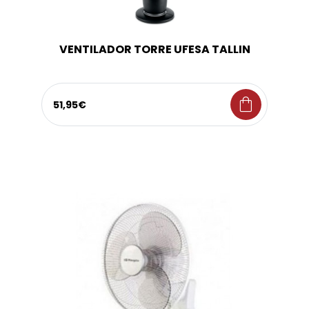
VENTILADOR TORRE UFESA TALLIN
shopping_bag
51,95€