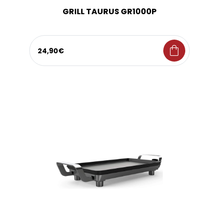
GRILL TAURUS GR1000P
shopping_bag
24,90€