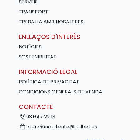
SERVEIS
TRANSPORT
TREBALLA AMB NOSALTRES
ENLLAÇOS D'INTERÈS
NOTÍCIES
SOSTENIBILITAT
INFORMACIÓ LEGAL
POLÍTICA DE PRIVACITAT
CONDICIONS GENERALS DE VENDA
CONTACTE
phone_callback
93 647 22 13
support_agent
atencionalcliente@calbet.es