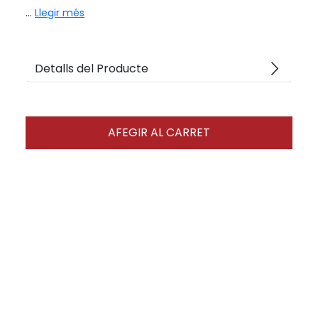
...
Llegir més
arrow_forward_ios
Detalls del Producte
AFEGIR AL CARRET