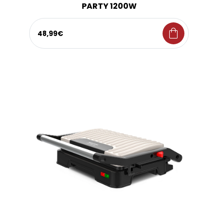
PARTY 1200W
shopping_bag
48,99€