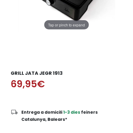
Tap or pinch to expand
GRILL JATA JEGR 1913
69,95€
local_shipping
Entrega a domicili
1-3 dies
feiners
Catalunya, Balears*