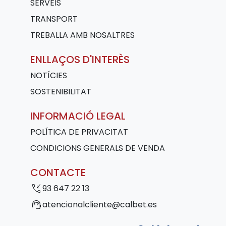
SERVEIS
TRANSPORT
TREBALLA AMB NOSALTRES
ENLLAÇOS D'INTERÈS
NOTÍCIES
SOSTENIBILITAT
INFORMACIÓ LEGAL
POLÍTICA DE PRIVACITAT
CONDICIONS GENERALS DE VENDA
CONTACTE
phone_callback
93 647 22 13
support_agent
atencionalcliente@calbet.es