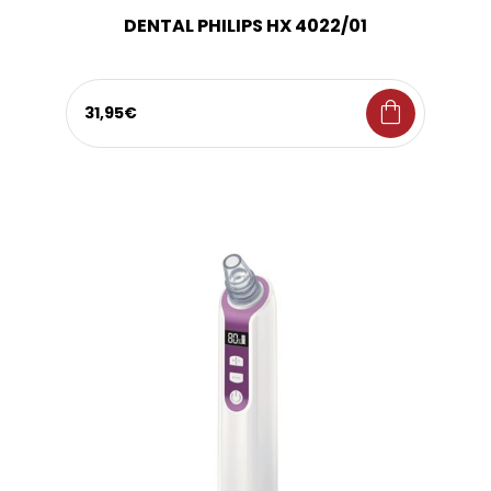
DENTAL PHILIPS HX 4022/01
shopping_bag
31,95€