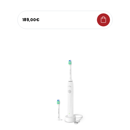
shopping_bag
189,00€