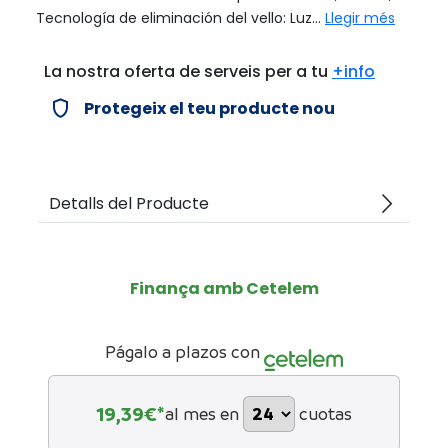
Tecnología de eliminación del vello: Luz...
Llegir més
La nostra oferta de serveis per a tu
+info
verified_user
Protegeix el teu producte nou
arrow_forward_ios
Detalls del Producte
Finança amb Cetelem
Págalo a plazos con
19,39
€*
al mes en
cuotas