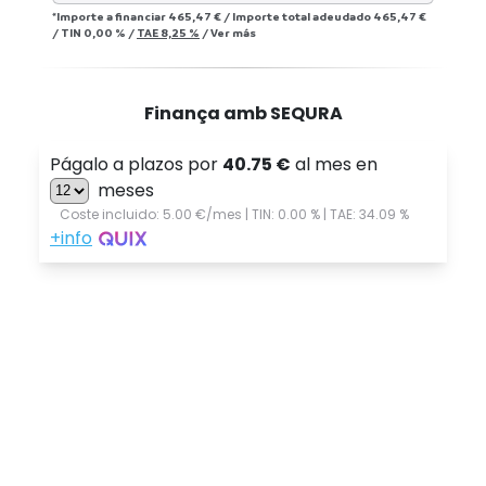
*Importe a financiar
465,47 €
/
Importe total adeudado
465,47 €
/
TIN
0,00 %
/
TAE
8,25 %
/
Ver más
Finança amb SEQURA