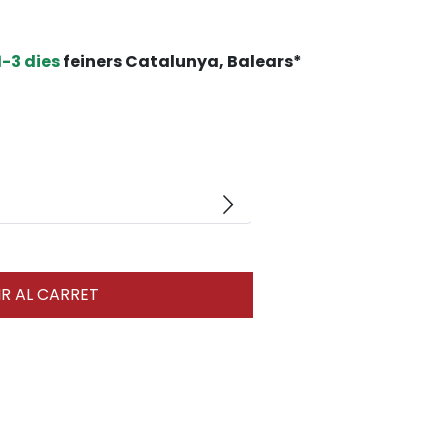
1-3 dies
feiners Catalunya, Balears*
arrow_forward_ios
R AL CARRET