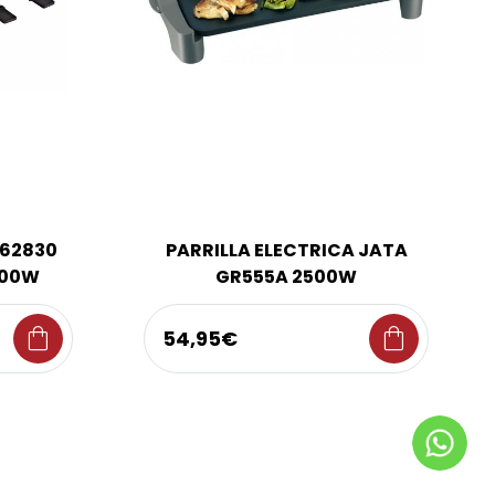
162830
PARRILLA ELECTRICA JATA
300W
GR555A 2500W
shopping_bag
shopping_bag
54,95€