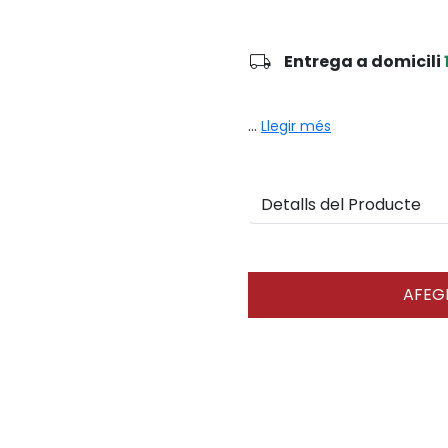
local_shipping
Entrega a domicili
...
Llegir més
Detalls del Producte
AFEGI