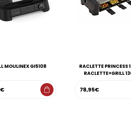
LL MOULINEX GI5108
RACLETTE PRINCESS 
RACLETTE+GRILL 1
shopping_bag
9€
78,95€