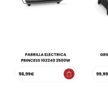
PARRILLA ELECTRICA
GRI
PRINCESS 102240 2500W
shopping_bag
56,99€
99,9