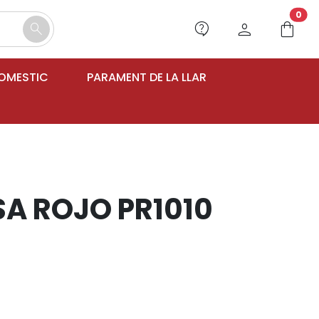
unr
0
contact_support
person
shopping_bag
search
DOMESTIC
PARAMENT DE LA LLAR
SA ROJO PR1010