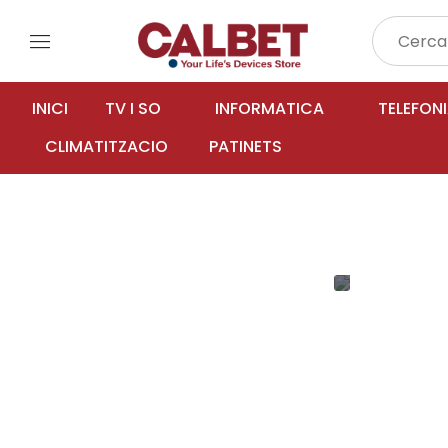
menu
INICI
TV I SO
INFORMATICA
TELEFON
CLIMATITZACIO
PATINETS