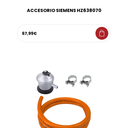
ACCESORIO SIEMENS HZ638070
shopping_bag
67,99€