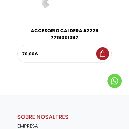
ACCESORIO CALDERA AZ228
7719001397
shopping_bag
70,00€
SOBRE NOSALTRES
EMPRESA