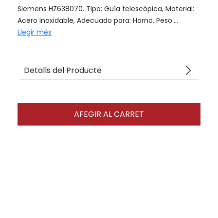
Siemens HZ638070. Tipo: Guía telescópica, Material:
Acero inoxidable, Adecuado para: Horno. Peso:...
Llegir més
arrow_forward_ios
Detalls del Producte
AFEGIR AL CARRET