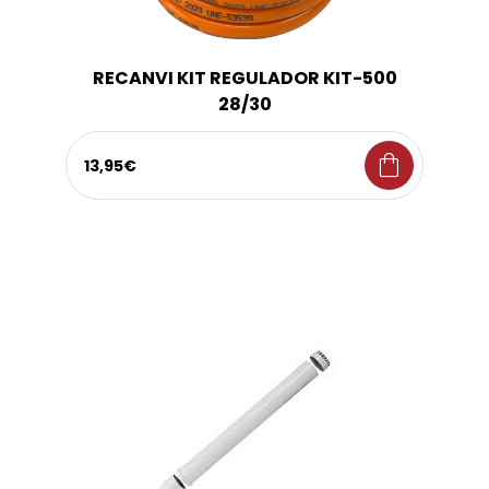
RECANVI KIT REGULADOR KIT-500
28/30
shopping_bag
13,95€