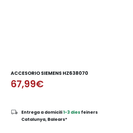
ACCESORIO SIEMENS HZ638070
67,99€
local_shipping
Entrega a domicili
1-3 dies
feiners
Catalunya, Balears*