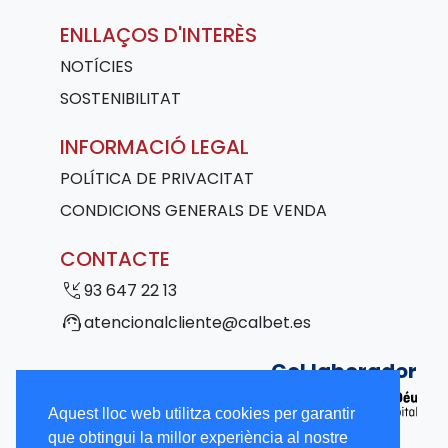
ENLLAÇOS D'INTERÈS
NOTÍCIES
SOSTENIBILITAT
INFORMACIÓ LEGAL
POLÍTICA DE PRIVACITAT
CONDICIONS GENERALS DE VENDA
CONTACTE
phone_callback
93 647 22 13
support_agent
atencionalcliente@calbet.es
Col·laborador
Aquest lloc web utilitza cookies per garantir
que obtingui la millor experiència al nostre