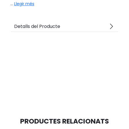
...
Llegir més
arrow_forward_ios
Detalls del Producte
PRODUCTES RELACIONATS