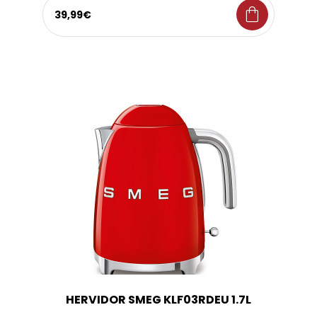
shopping_bag
39,99€
HERVIDOR SMEG KLF03RDEU 1.7L