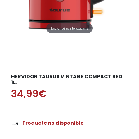
Tap or pinch to expand
HERVIDOR TAURUS VINTAGE COMPACT RED
1L.
34,99€
local_shipping
Producte no disponible