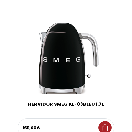
HERVIDOR SMEG KLF03BLEU 1.7L
shopping_bag
169,00€