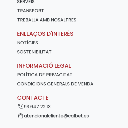
SERVEIS
TRANSPORT
TREBALLA AMB NOSALTRES
ENLLAÇOS D'INTERÈS
NOTÍCIES
SOSTENIBILITAT
INFORMACIÓ LEGAL
POLÍTICA DE PRIVACITAT
CONDICIONS GENERALS DE VENDA
CONTACTE
phone_callback
93 647 22 13
support_agent
atencionalcliente@calbet.es