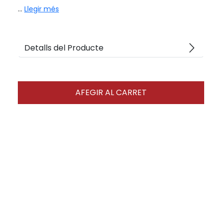
...
Llegir més
arrow_forward_ios
Detalls del Producte
AFEGIR AL CARRET