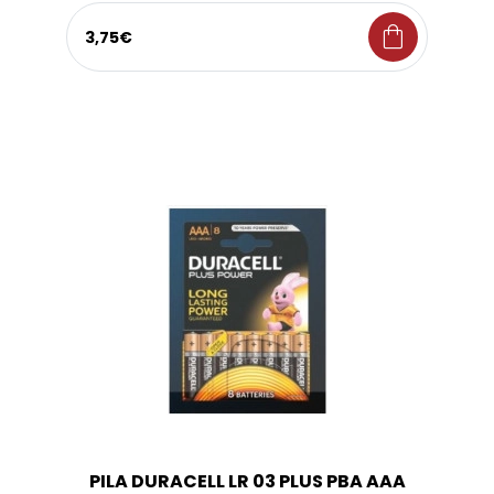
shopping_bag
3,75€
PILA DURACELL LR 03 PLUS PBA AAA