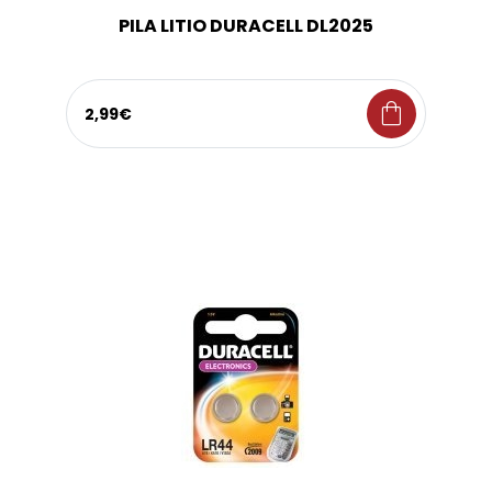
PILA LITIO DURACELL DL2025
shopping_bag
2,99€