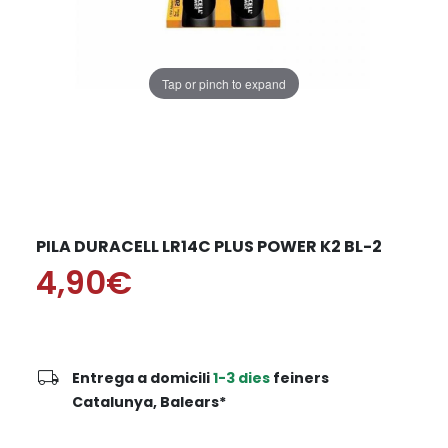
Tap or pinch to expand
PILA DURACELL LR14C PLUS POWER K2 BL-2
4,90€
local_shipping
Entrega a domicili
1-3 dies
feiners
Catalunya, Balears*