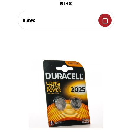
BL+8
shopping_bag
8,99€