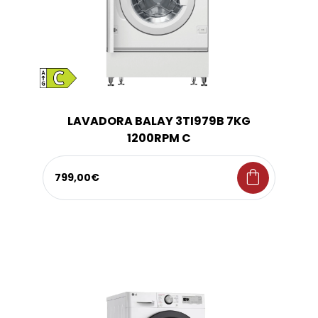
LAVADORA BALAY 3TI979B 7KG
1200RPM C
shopping_bag
799,00€