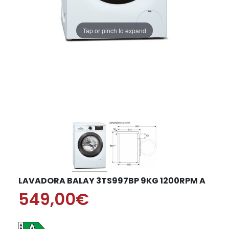
Tap or pinch to expand
LAVADORA BALAY 3TS997BP 9KG 1200RPM A
549,00€