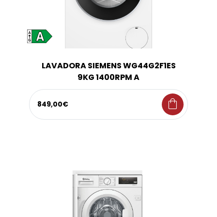
LAVADORA SIEMENS WG44G2F1ES
9KG 1400RPM A
shopping_bag
849,00€