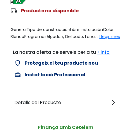
local_shipping
Producte no disponible
GeneralTipo de construcciónLibre instalaciónColor:
BlancoProgramasAlgodón, Delicado, Lana,...
Llegir més
La nostra oferta de serveis per a tu
+info
verified_user
Protegeix el teu producte nou
home_repair_service
Instal·lació Professional
arrow_forward_ios
Detalls del Producte
Finança amb Cetelem