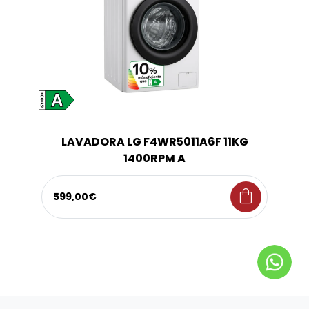
LAVADORA LG F4WR5011A6F 11KG
1400RPM A
shopping_bag
599,00€