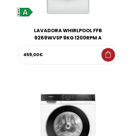
LAVADORA WHIRLPOOL FFB
9269WVSP 9KG 1200RPM A
shopping_bag
459,00€