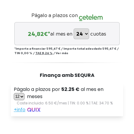
Págalo a plazos con
24,82
€*
al mes en
cuotas
*Importe a financiar
595,67 €
/
Importe total adeudado
595,67 €
/
TIN
0,00 %
/
TAE
8,26 %
/
Ver más
Finança amb SEQURA