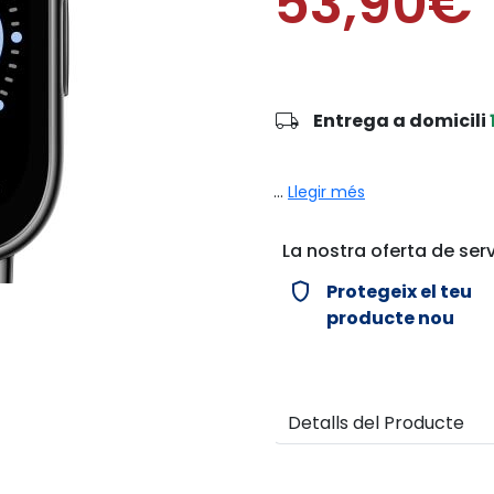
53,90€
local_shipping
Entrega a domicili
...
Llegir més
La nostra oferta de serv
verified_user
Protegeix el teu
producte nou
Detalls del Producte