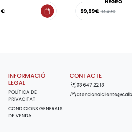
NEGRO
shopping_bag
0€
99,99€
114,90€
INFORMACIÓ
CONTACTE
LEGAL
phone_callback
93 647 22 13
POLÍTICA DE
support_agent
atencionalcliente@calb
PRIVACITAT
CONDICIONS GENERALS
DE VENDA