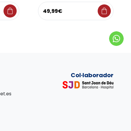
shopping_bag
shopping_bag
49,99€
Col·laborador
et.es