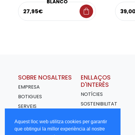
BLANCO
shopping_bag
27,95€
39,0
SOBRE NOSALTRES
ENLLAÇOS
D'INTERÈS
EMPRESA
NOTÍCIES
BOTIGUES
SOSTENIBILITAT
SERVEIS
TRANSPORT
Aquest lloc web utilitza cookies per garantir
TREBALLA AMB
que obtingui la millor experiència al nostre
NOSALTRES