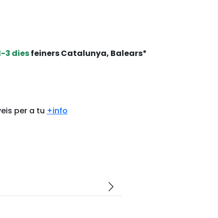
1-3 dies
feiners Catalunya, Balears*
eis per a tu
+info
arrow_forward_ios