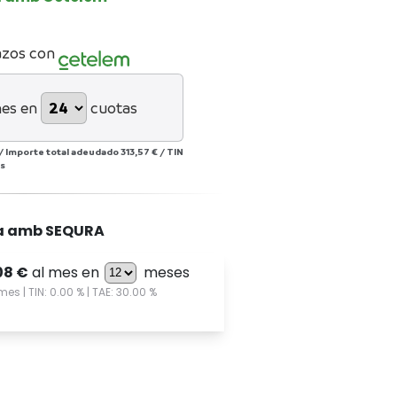
azos con
mes en
cuotas
/
Importe total adeudado
313,57 €
/
TIN
s
a amb SEQURA