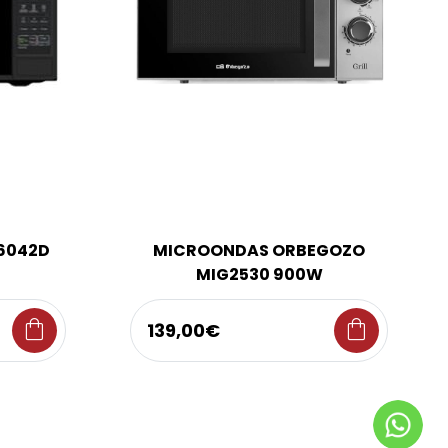
6042D
MICROONDAS ORBEGOZO
MIG2530 900W
shopping_bag
shopping_bag
139,00€