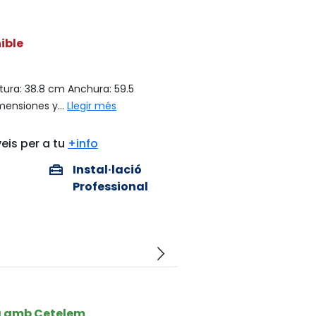
ible
ltura: 38.8 cm Anchura: 59.5
ensiones y...
Llegir més
eis per a tu
+info
home_repair_service
Instal·lació
Professional
arrow_forward_ios
a amb Cetelem