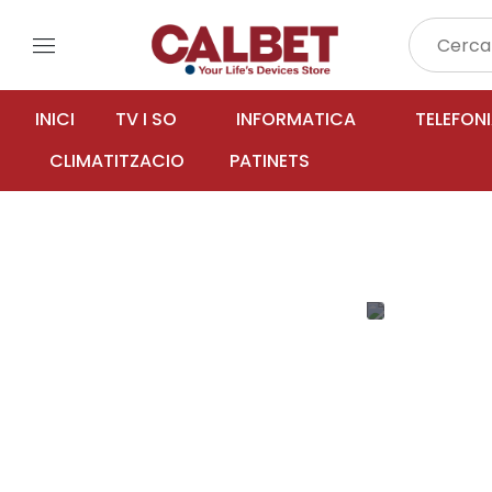
menu
INICI
TV I SO
INFORMATICA
TELEFON
CLIMATITZACIO
PATINETS