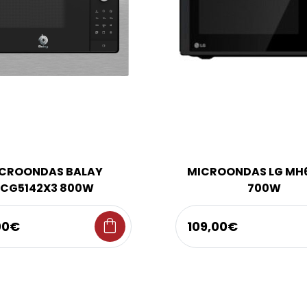
CROONDAS BALAY
MICROONDAS LG MH
CG5142X3 800W
700W
shopping_bag
00€
109,00€