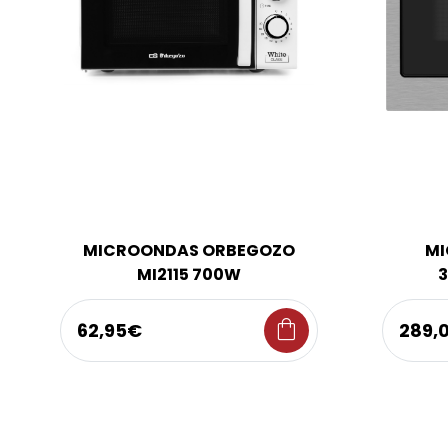
MICROONDAS ORBEGOZO
MI
MI2115 700W
3
shopping_bag
62,95€
289,