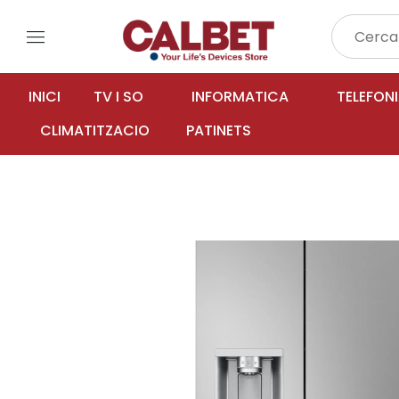
menu
INICI
TV I SO
INFORMATICA
TELEFON
CLIMATITZACIO
PATINETS