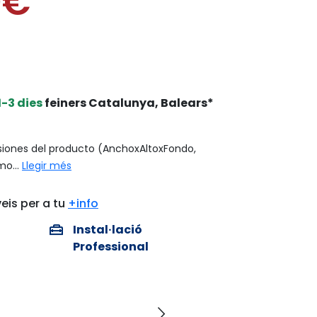
0€
1-3 dies
feiners Catalunya, Balears*
iones del producto (AnchoxAltoxFondo,
o...
Llegir més
eis per a tu
+info
home_repair_service
Instal·lació
Professional
arrow_forward_ios