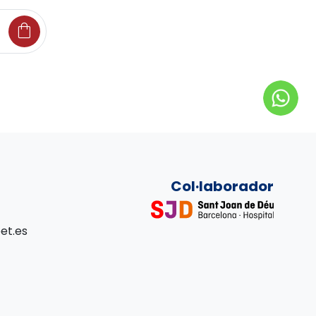
shopping_bag
Col·laborador
et.es