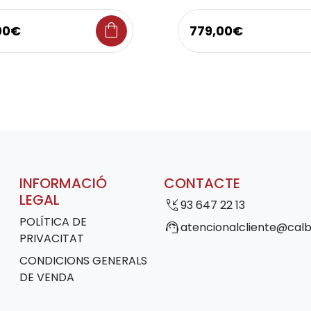
shopping_bag
00€
779,00€
INFORMACIÓ
CONTACTE
LEGAL
phone_callback
93 647 22 13
POLÍTICA DE
support_agent
atencionalcliente@calb
PRIVACITAT
CONDICIONS GENERALS
DE VENDA