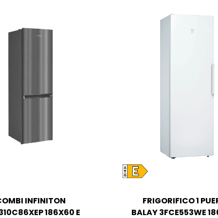
COMBI INFINITON
FRIGORIFICO 1 PU
310C86XEP 186X60 E
BALAY 3FCE553WE 18