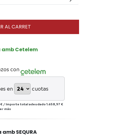
R AL CARRET
a amb Cetelem
azos con
es en
cuotas
 €
/
Importe total adeudado
1.658,97 €
er más
a amb SEQURA