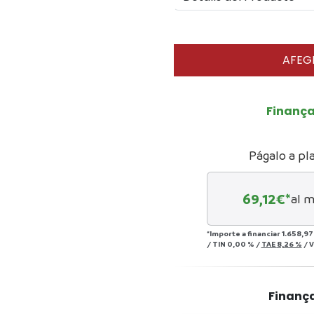
AFEGI
Finanç
Págalo a pl
69,12
€*
al m
*Importe a financiar
1.658,97
/
TIN
0,00 %
/
TAE
8,26 %
/
V
Finanç