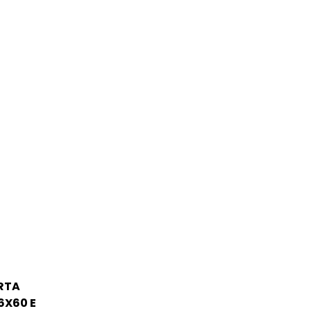
ERTA
6X60 E