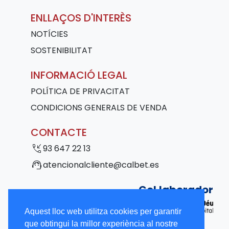
ENLLAÇOS D'INTERÈS
NOTÍCIES
SOSTENIBILITAT
INFORMACIÓ LEGAL
POLÍTICA DE PRIVACITAT
CONDICIONS GENERALS DE VENDA
CONTACTE
phone_callback
93 647 22 13
support_agent
atencionalcliente@calbet.es
Col·laborador
Aquest lloc web utilitza cookies per garantir
que obtingui la millor experiència al nostre