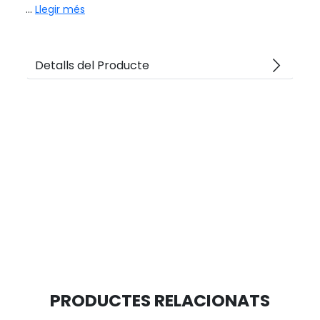
...
Llegir més
arrow_forward_ios
Detalls del Producte
PRODUCTES RELACIONATS