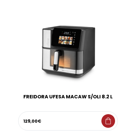
FREIDORA UFESA MACAW S/OLI 8.2 L
shopping_bag
129,00€