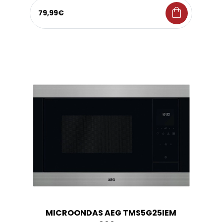
shopping_bag
79,99€
MICROONDAS AEG TMS5G25IEM