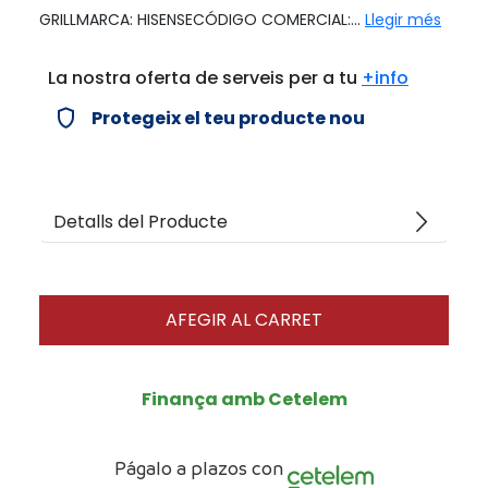
GRILLMARCA: HISENSECÓDIGO COMERCIAL:...
Llegir més
La nostra oferta de serveis per a tu
+info
verified_user
Protegeix el teu producte nou
arrow_forward_ios
Detalls del Producte
AFEGIR AL CARRET
Finança amb Cetelem
Págalo a plazos con