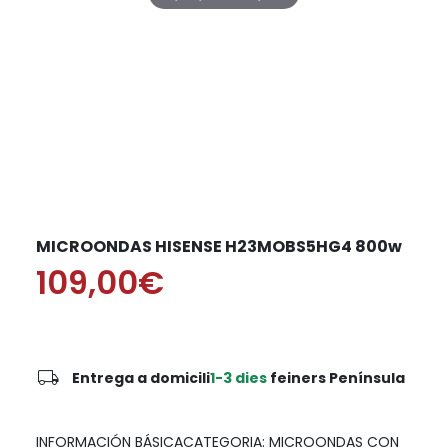
MICROONDAS HISENSE H23MOBS5HG4 800w
109,00€
local_shipping
Entrega a domicili
1-3 dies
feiners Península
INFORMACIÓN BÁSICACATEGORIA: MICROONDAS CON