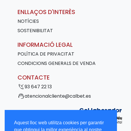
ENLLAÇOS D'INTERÈS
NOTÍCIES
SOSTENIBILITAT
INFORMACIÓ LEGAL
POLÍTICA DE PRIVACITAT
CONDICIONS GENERALS DE VENDA
CONTACTE
phone_callback
93 647 22 13
support_agent
atencionalcliente@calbet.es
Col·laborador
Aquest lloc web utilitza cookies per garantir
que obtingui la millor experiència al nostre