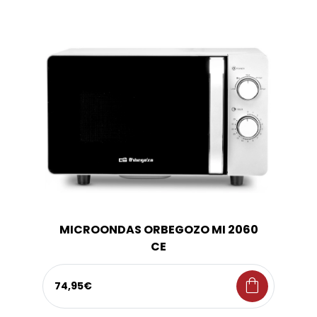
MICROONDAS ORBEGOZO MI 2060
CE
shopping_bag
74,95€