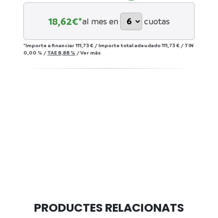
18,62
€*
al mes en
cuotas
*Importe a financiar
111,73 €
/
Importe total adeudado
111,73 €
/
TIN
0,00 %
/
TAE
8,88 %
/
Ver más
PRODUCTES RELACIONATS