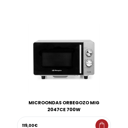
MICROONDAS ORBEGOZO MIG
2047CE 700W
shopping_bag
119,00€