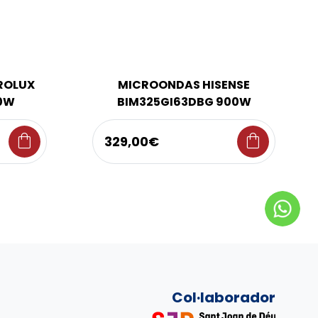
ROLUX
MICROONDAS HISENSE
0W
BIM325GI63DBG 900W
shopping_bag
shopping_bag
329,00€
Col·laborador