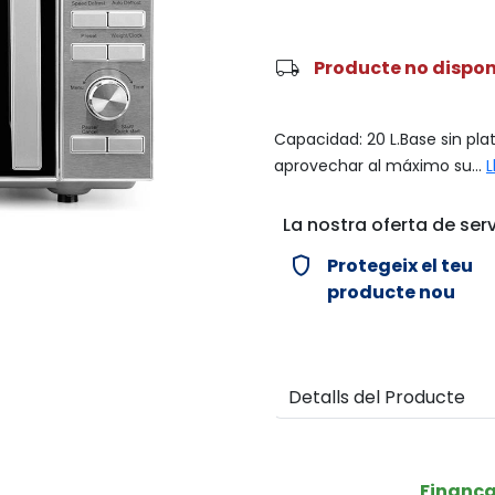
local_shipping
Producte no dispon
Capacidad: 20 L.Base sin plat
aprovechar al máximo su...
L
La nostra oferta de serv
verified_user
Protegeix el teu
producte nou
Detalls del Producte
Finanç