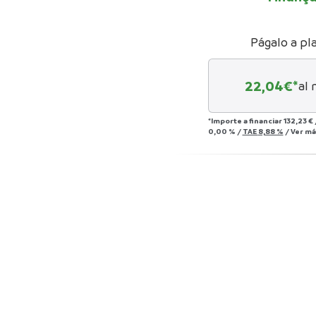
Págalo a pl
22,04
€*
al 
*Importe a financiar
132,23 €
0,00 %
/
TAE
8,88 %
/
Ver má