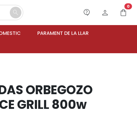
unr
0
contact_support
person
shopping_bag
search
DOMESTIC
PARAMENT DE LA LLAR
DAS ORBEGOZO
CE GRILL 800w