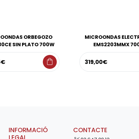
ROONDAS ORBEGOZO
MICROONDAS ELECT
30CE SIN PLATO 700W
EMS2203MMX 70
shopping_bag
5€
319,00€
INFORMACIÓ
CONTACTE
LEGAL