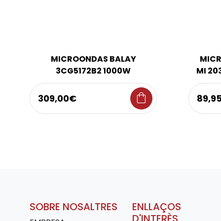
MICROONDAS BALAY
MIC
3CG5172B2 1000W
MI 20
shopping_bag
309,00€
89,9
SOBRE NOSALTRES
ENLLAÇOS
D'INTERÈS