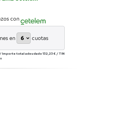
azos con
mes en
cuotas
/
Importe total adeudado
132,23 €
/
TIN
s